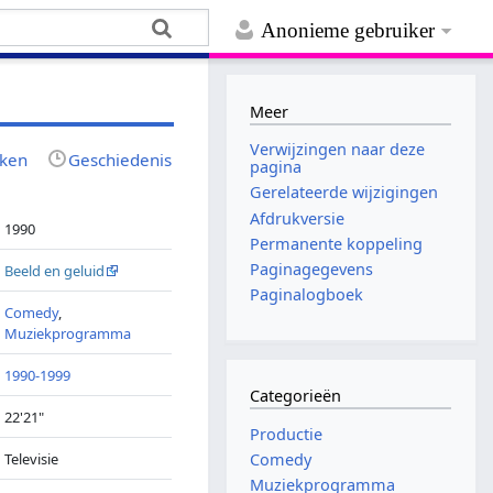
Anonieme gebruiker
Meer
Verwijzingen naar deze
jken
Geschiedenis
pagina
Gerelateerde wijzigingen
Afdrukversie
1990
Permanente koppeling
Paginagegevens
Beeld en geluid
Paginalogboek
Comedy
,
Muziekprogramma
1990-1999
Categorieën
22'21"
Productie
Televisie
Comedy
Muziekprogramma