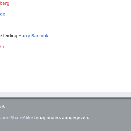
jberg
nde
e leiding
Harry Bannink
en
59.
tion-ShareAlike
tenzij anders aangegeven.