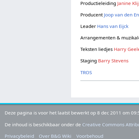
Productieleiding
Janine Kli
Producent
Joop van den E
Leader
Hans van Eijck
Arrangementen & muzikal
Teksten liedjes
Harry Geel
Staging
Barry Stevens
TROS
Deze pagina is voor het laatst bewerkt op 8 dec 2011 om 09:
De inhoud is beschikbaar onder de
Creative Commons Attribu
Privacybeleid
Over B&G Wiki
Voorbehoud