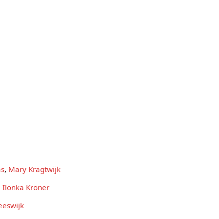
as
,
Mary Kragtwijk
e
Ilonka Kröner
eeswijk