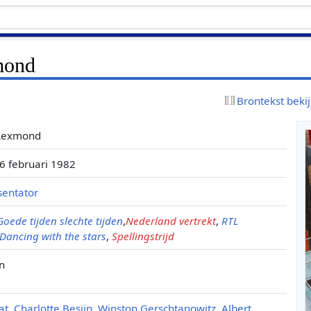
mond
Brontekst beki
 Lexmond
, 6 februari 1982
sentator
Goede tijden slechte tijden
,
Nederland vertrekt
,
RTL
Dancing with the stars
,
Spellingstrijd
n
at
,
Charlotte Besijn
,
Winston Gerschtanowitz
,
Albert