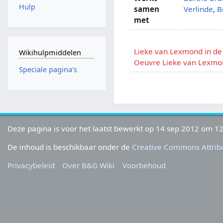
Hulp
samen
Verlinde
,
B
met
Lieke van Lexmond in d
Wikihulpmiddelen
Oeuvre Lieke van Lexm
Speciale pagina's
Deze pagina is voor het laatst bewerkt op 14 sep 2012 om 12
De inhoud is beschikbaar onder de
Creative Commons Attribu
Privacybeleid
Over B&G Wiki
Voorbehoud