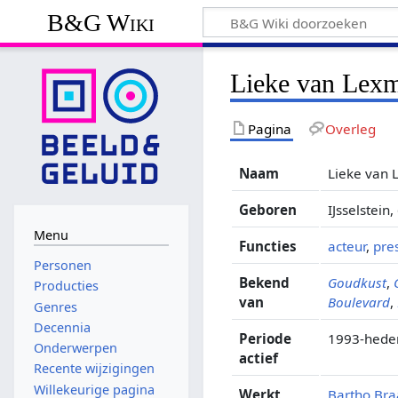
B&G Wiki
Lieke van Lex
Pagina
Overleg
Naam
Lieke van
Geboren
IJsselstein
Menu
Functies
acteur
,
pre
Personen
Bekend
Goudkust
,
Producties
van
Boulevard
,
Genres
Decennia
Periode
1993-hede
Onderwerpen
actief
Recente wijzigingen
Willekeurige pagina
Werkt
Bartho Bra