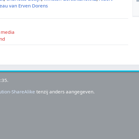
eau van Erven Dorens
e media
ond
:35.
tion-ShareAlike
tenzij anders aangegeven.