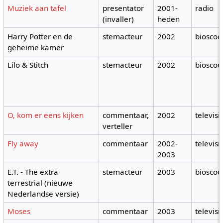
Muziek aan tafel
presentator
2001-
radio
(invaller)
heden
Harry Potter en de
stemacteur
2002
bioscoo
geheime kamer
Lilo & Stitch
stemacteur
2002
bioscoo
O, kom er eens kijken
commentaar,
2002
televisi
verteller
Fly away
commentaar
2002-
televisi
2003
E.T. - The extra
stemacteur
2003
bioscoo
terrestrial (nieuwe
Nederlandse versie)
Moses
commentaar
2003
televisi