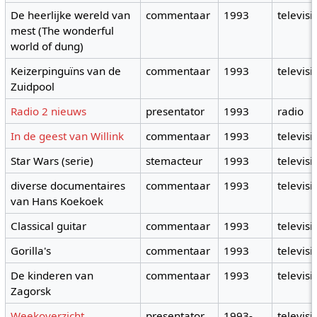
De heerlijke wereld van
commentaar
1993
televisi
mest (The wonderful
world of dung)
Keizerpinguïns van de
commentaar
1993
televisi
Zuidpool
Radio 2 nieuws
presentator
1993
radio
In de geest van Willink
commentaar
1993
televisi
Star Wars (serie)
stemacteur
1993
televisi
diverse documentaires
commentaar
1993
televisi
van Hans Koekoek
Classical guitar
commentaar
1993
televisi
Gorilla's
commentaar
1993
televisi
De kinderen van
commentaar
1993
televisi
Zagorsk
Weekoverzicht
presentator
1993-
televisi