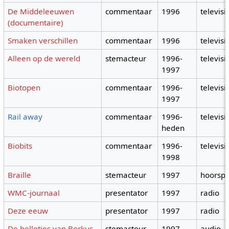
De Middeleeuwen
commentaar
1996
televisi
(documentaire)
Smaken verschillen
commentaar
1996
televisi
Alleen op de wereld
stemacteur
1996-
televisi
1997
Biotopen
commentaar
1996-
televisi
1997
Rail away
commentaar
1996-
televisi
heden
Biobits
commentaar
1996-
televisi
1998
Braille
stemacteur
1997
hoorspe
WMC-journaal
presentator
1997
radio
Deze eeuw
presentator
1997
radio
De belletjes van Borkus
stemacteur
1997
audio