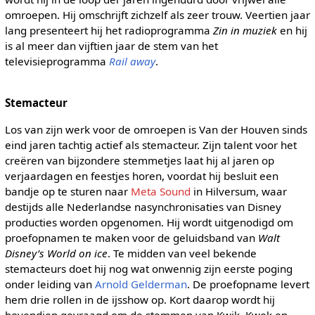
omroepen. Hij omschrijft zichzelf als zeer trouw. Veertien jaar
lang presenteert hij het radioprogramma
Zin in muziek
en hij
is al meer dan vijftien jaar de stem van het
televisieprogramma
Rail away
.
Stemacteur
Los van zijn werk voor de omroepen is Van der Houven sinds
eind jaren tachtig actief als stemacteur. Zijn talent voor het
creëren van bijzondere stemmetjes laat hij al jaren op
verjaardagen en feestjes horen, voordat hij besluit een
bandje op te sturen naar
Meta Sound
in Hilversum, waar
destijds alle Nederlandse nasynchronisaties van Disney
producties worden opgenomen. Hij wordt uitgenodigd om
proefopnamen te maken voor de geluidsband van
Walt
Disney’s World on ice
. Te midden van veel bekende
stemacteurs doet hij nog wat onwennig zijn eerste poging
onder leiding van
Arnold Gelderman
. De proefopname levert
hem drie rollen in de ijsshow op. Kort daarop wordt hij
bovendien gevraagd om de stemmen van Kwik, Kwek en