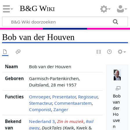
B&G Wiki
Bob van der Houven
Naam
Bob van der Houven
Geboren
Garmisch-Partenkirchen,
Duitsland, 28 mei 1957
Bob
Functies
Omroeper
,
Presentator
,
Regisseur
,
van
Stemacteur
,
Commentaarstem
,
der
Componist
,
Zanger
Ho
uve
Bekend
Nederland 3
,
Zin in muziek
,
Rail
n
van
away
,
DuckTales
(Kwik, Kwek &