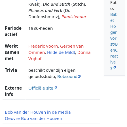
Fot
Kwak),
Lilo and Stitch
(Stitch),
o:
Phineas and Ferb
(Dr.
Bab
Doofenshmirtz),
Pianistenuur
et
Ho
Periode
1986-heden
ger
actief
vor
st/B
Werkt
Frederic Voorn
,
Gerben van
enC
samen
Ommen
,
Hilde de Mildt
,
Donna
reat
met
Vrijhof
ive
s
Trivia
beschikt over zijn eigen
geluidsstudio,
Bobsound
Externe
Officiële site
info
Bob van der Houven in de media
Oeuvre Bob van der Houven