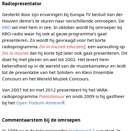
Radiopresentator
Gesterkt door zijn ervaringen bij Europa TV besluit Van der
Houven demo’s te sturen naar verschillende omroepen. De
KRO
wil met hem in zee. In oktober wordt hij omroeper bij
KRO-radio waar hij ook al gauw programma’s gaat
presenteren. Zo wordt hij gevraagd voor het korte
radioprogramma
Zin in muziek educatief
, een aanvulling op
Zin in muziek
dat hij korte tijd later ook gaat presenteren. Dit
doet hij met plezier en wel tot 2002. Het levert hem
bekendheid op in de wereld van de muziekamateur en leidt
tot de presentatie van het Solisten- en Klein Ensemble
Concours en het Wereld Muziek Concours.
Van 2007 tot en met 2012 presenteert hij het VARA-
radioprogramma
Pianistenuur
en sinds 2009 is hij gastheer
bij het
Open Podium Almere
.
Commentaarstem bij de omroepen
In 1988 gaat de televisiezender
Nederland 3
van start. In