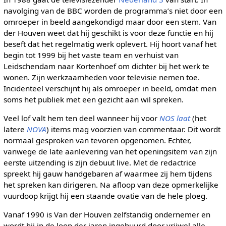
navolging van de BBC worden de programma’s niet door een
omroeper in beeld aangekondigd maar door een stem. Van
der Houven weet dat hij geschikt is voor deze functie en hij
beseft dat het regelmatig werk oplevert. Hij hoort vanaf het
begin tot 1999 bij het vaste team en verhuist van
Leidschendam naar Kortenhoef om dichter bij het werk te
wonen. Zijn werkzaamheden voor televisie nemen toe.
Incidenteel verschijnt hij als omroeper in beeld, omdat men
soms het publiek met een gezicht aan wil spreken.
Veel lof valt hem ten deel wanneer hij voor
NOS laat
(het
latere
NOVA
) items mag voorzien van commentaar. Dit wordt
normaal gesproken van tevoren opgenomen. Echter,
vanwege de late aanlevering van het openingsitem van zijn
eerste uitzending is zijn debuut live. Met de redactrice
spreekt hij gauw handgebaren af waarmee zij hem tijdens
het spreken kan dirigeren. Na afloop van deze opmerkelijke
vuurdoop krijgt hij een staande ovatie van de hele ploeg.
Vanaf 1990 is Van der Houven zelfstandig ondernemer en
wordt hij in de loop der jaren ingehuurd door vrijwel alle