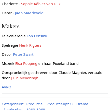
Charlotte -
Sophie Köhler-van Dijk
Oscar -
Jaap Maarleveld
Makers
Televisieregie
Ton Lensink
Spelregie
Henk Rigters
Decor
Peter Zwart
Muziek
Elsa Popping
en haar Pixieland band
Oorspronkelijk geschreven door Claude Magnier, vertaald
door
J.E.P. Meyeringh
AVRO
Categorieën
:
Productie
Productielijst O
Drama
Single play
1960-1969