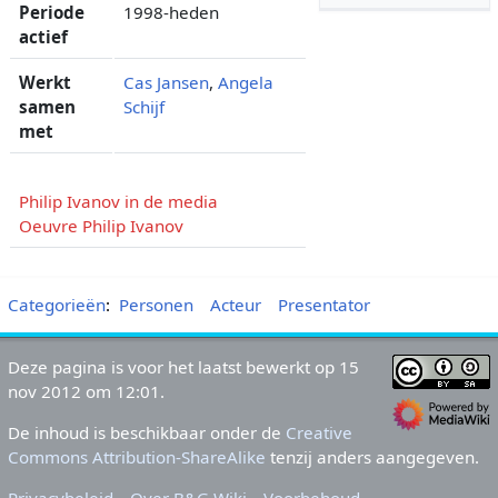
Periode
1998-heden
actief
Werkt
Cas Jansen
,
Angela
samen
Schijf
met
Philip Ivanov in de media
Oeuvre Philip Ivanov
Categorieën
:
Personen
Acteur
Presentator
Deze pagina is voor het laatst bewerkt op 15
nov 2012 om 12:01.
De inhoud is beschikbaar onder de
Creative
Commons Attribution-ShareAlike
tenzij anders aangegeven.