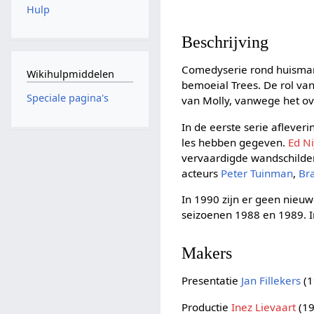
Hulp
Beschrijving
Comedyserie rond huisman 
Wikihulpmiddelen
bemoeial Trees. De rol van
Speciale pagina's
van Molly, vanwege het ov
In de eerste serie afleve
les hebben gegeven.
Ed Ni
vervaardigde wandschilder
acteurs
Peter Tuinman
,
Br
In 1990 zijn er geen nieu
seizoenen 1988 en 1989. I
Makers
Presentatie
Jan Fillekers
(1
Productie
Inez Lievaart
(19