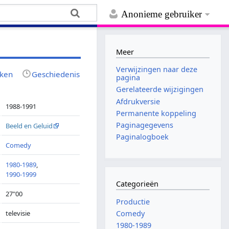
Anonieme gebruiker
Meer
Verwijzingen naar deze
jken
Geschiedenis
pagina
Gerelateerde wijzigingen
Afdrukversie
1988-1991
Permanente koppeling
Paginagegevens
Beeld en Geluid
Paginalogboek
Comedy
1980-1989
,
1990-1999
Categorieën
27"00
Productie
televisie
Comedy
1980-1989