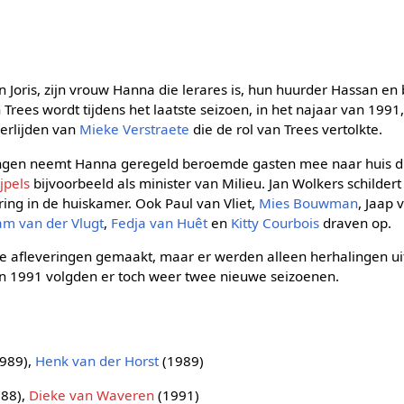
Joris, zijn vrouw Hanna die lerares is, hun huurder Hassan e
 Trees wordt tijdens het laatste seizoen, in het najaar van 199
erlijden van
Mieke Verstraete
die de rol van Trees vertolkte.
ringen neemt Hanna geregeld beroemde gasten mee naar huis die
jpels
bijvoorbeeld als minister van Milieu. Jan Wolkers schilde
ing in de huiskamer. Ook Paul van Vliet,
Mies Bouwman
, Jaap
am van der Vlugt
,
Fedja van Huêt
en
Kitty Courbois
draven op.
we afleveringen gemaakt, maar er werden alleen herhalingen u
n 1991 volgden er toch weer twee nieuwe seizoenen.
989),
Henk van der Horst
(1989)
88),
Dieke van Waveren
(1991)