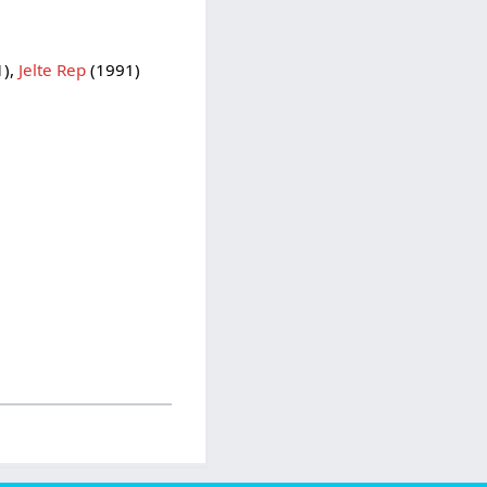
1),
Jelte Rep
(1991)