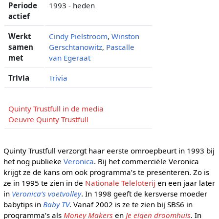
Periode
1993 - heden
actief
Werkt
Cindy Pielstroom
,
Winston
samen
Gerschtanowitz
,
Pascalle
met
van Egeraat
Trivia
Trivia
Quinty Trustfull in de media
Oeuvre Quinty Trustfull
Quinty Trustfull verzorgt haar eerste omroepbeurt in 1993 bij
het nog publieke
Veronica
. Bij het commerciële Veronica
krijgt ze de kans om ook programma’s te presenteren. Zo is
ze in 1995 te zien in de
Nationale Teleloterij
en een jaar later
in
Veronica’s voetvolley
. In 1998 geeft de kersverse moeder
babytips in
Baby TV
. Vanaf 2002 is ze te zien bij SBS6 in
programma’s als
Money Makers
en
Je eigen droomhuis
. In