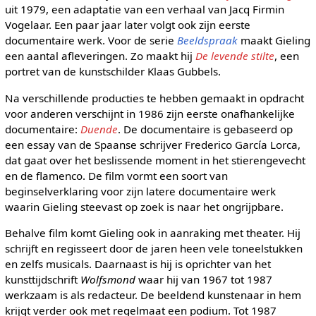
uit 1979, een adaptatie van een verhaal van Jacq Firmin
Vogelaar. Een paar jaar later volgt ook zijn eerste
documentaire werk. Voor de serie
Beeldspraak
maakt Gieling
een aantal afleveringen. Zo maakt hij
De levende stilte
, een
portret van de kunstschilder Klaas Gubbels.
Na verschillende producties te hebben gemaakt in opdracht
voor anderen verschijnt in 1986 zijn eerste onafhankelijke
documentaire:
Duende
. De documentaire is gebaseerd op
een essay van de Spaanse schrijver Frederico García Lorca,
dat gaat over het beslissende moment in het stierengevecht
en de flamenco. De film vormt een soort van
beginselverklaring voor zijn latere documentaire werk
waarin Gieling steevast op zoek is naar het ongrijpbare.
Behalve film komt Gieling ook in aanraking met theater. Hij
schrijft en regisseert door de jaren heen vele toneelstukken
en zelfs musicals. Daarnaast is hij is oprichter van het
kunsttijdschrift
Wolfsmond
waar hij van 1967 tot 1987
werkzaam is als redacteur. De beeldend kunstenaar in hem
krijgt verder ook met regelmaat een podium. Tot 1987