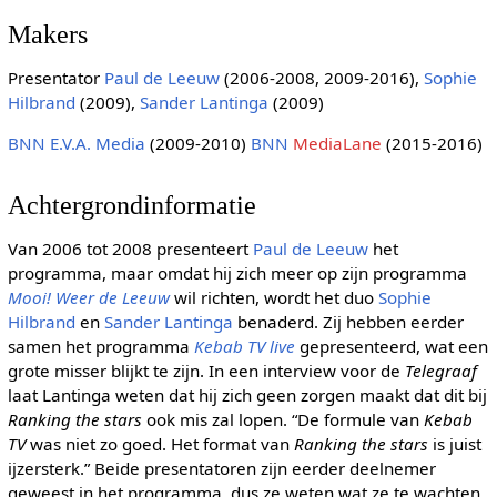
Makers
Presentator
Paul de Leeuw
(2006-2008, 2009-2016),
Sophie
Hilbrand
(2009),
Sander Lantinga
(2009)
BNN
E.V.A. Media
(2009-2010)
BNN
MediaLane
(2015-2016)
Achtergrondinformatie
Van 2006 tot 2008 presenteert
Paul de Leeuw
het
programma, maar omdat hij zich meer op zijn programma
Mooi! Weer de Leeuw
wil richten, wordt het duo
Sophie
Hilbrand
en
Sander Lantinga
benaderd. Zij hebben eerder
samen het programma
Kebab TV live
gepresenteerd, wat een
grote misser blijkt te zijn. In een interview voor de
Telegraaf
laat Lantinga weten dat hij zich geen zorgen maakt dat dit bij
Ranking the stars
ook mis zal lopen. “De formule van
Kebab
TV
was niet zo goed. Het format van
Ranking the stars
is juist
ijzersterk.” Beide presentatoren zijn eerder deelnemer
geweest in het programma, dus ze weten wat ze te wachten