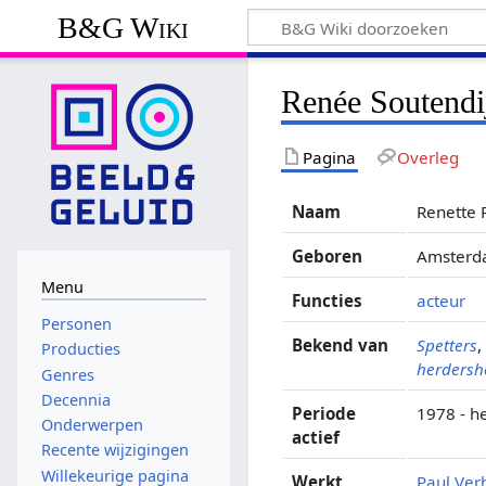
B&G Wiki
Renée Soutendi
Pagina
Overleg
Naam
Renette 
Geboren
Amsterd
Menu
Functies
acteur
Personen
Bekend van
Spetters
Producties
herders
Genres
Decennia
Periode
1978 - h
Onderwerpen
actief
Recente wijzigingen
Willekeurige pagina
Werkt
Paul Ve