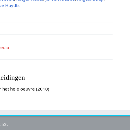
ue Huydts
media
k
heidingen
 het hele oeuvre (2010)
:53.