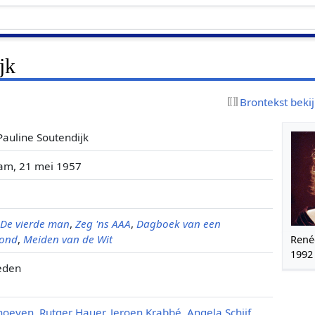
jk
Brontekst beki
Pauline Soutendijk
am, 21 mei 1957
,
De vierde man
,
Zeg 'ns AAA
,
Dagboek van een
hond
,
Meiden van de Wit
René
1992
eden
rhoeven
,
Rutger Hauer
,
Jeroen Krabbé
,
Angela Schijf
,