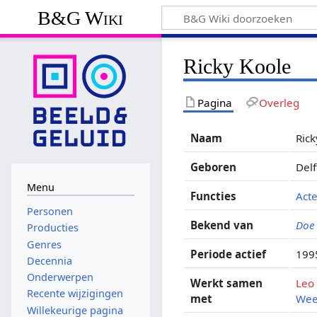
B&G Wiki
Ricky Koole
Pagina
Overleg
Naam
Rick
Geboren
Del
Menu
Functies
Acte
Personen
Bekend van
Doe
Producties
Genres
Periode actief
199
Decennia
Onderwerpen
Werkt samen
Leo
Recente wijzigingen
met
Wee
Willekeurige pagina