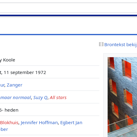
Brontekst beki
y Koole
ft, 11 september 1972
ur
,
Zanger
 maar normaal
,
Suzy Q
,
All stars
5- heden
 Blokhuis
,
Jennifer Hoffman
,
Egbert Jan
ber