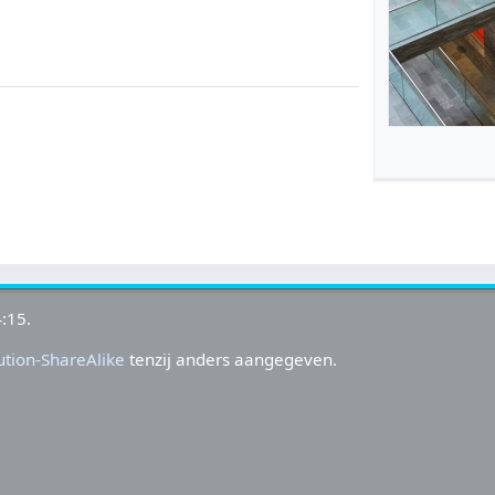
:15.
tion-ShareAlike
tenzij anders aangegeven.