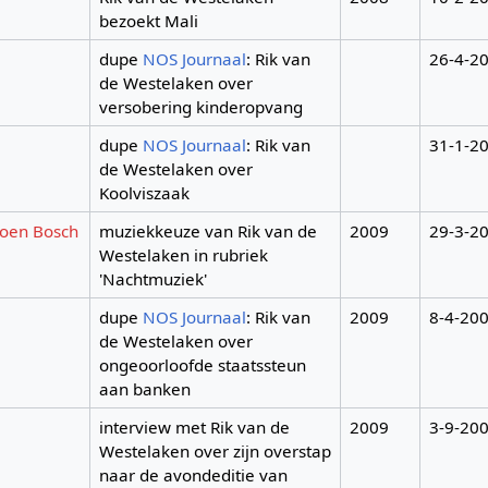
bezoekt Mali
dupe
NOS Journaal
: Rik van
26-4-2
de Westelaken over
versobering kinderopvang
dupe
NOS Journaal
: Rik van
31-1-2
de Westelaken over
Koolviszaak
roen Bosch
muziekkeuze van Rik van de
2009
29-3-2
Westelaken in rubriek
'Nachtmuziek'
dupe
NOS Journaal
: Rik van
2009
8-4-20
de Westelaken over
ongeoorloofde staatssteun
aan banken
interview met Rik van de
2009
3-9-20
Westelaken over zijn overstap
naar de avondeditie van