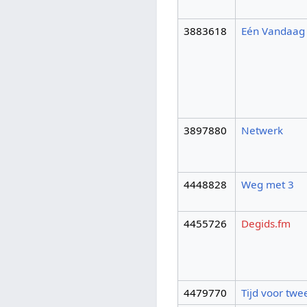
3883618
Eén Vandaag
3897880
Netwerk
4448828
Weg met 3
4455726
Degids.fm
4479770
Tijd voor twe