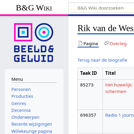
B&G Wiki
Rik van de Wes
Pagina
Overleg
Terug naar de biografie
Taak ID
Titel
Menu
85273
Het huwelijk:
Personen
schermen
Producties
Genres
Decennia
696357
Radio 1 journ
Onderwerpen
Recente wijzigingen
Willekeurige pagina