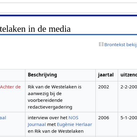
telaken in de media
Brontekst beki
Beschrijving
jaartal
uitze
 Achter de
Rik van de Westelaken is
2002
2-2-20
aanwezig bij de
voorbereidende
redactievergadering
aal
interview over het
NOS
2006
5-1-20
Journaal
met
Eugènie Herlaar
en Rik van de Westelaken