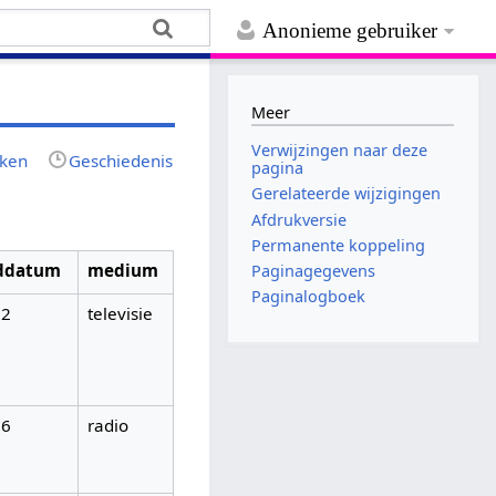
Anonieme gebruiker
Meer
Verwijzingen naar deze
jken
Geschiedenis
pagina
Gerelateerde wijzigingen
Afdrukversie
Permanente koppeling
nddatum
medium
Paginagegevens
Paginalogboek
02
televisie
06
radio