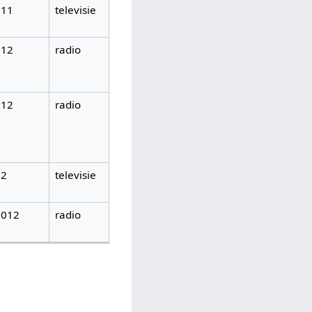
011
televisie
012
radio
012
radio
12
televisie
2012
radio