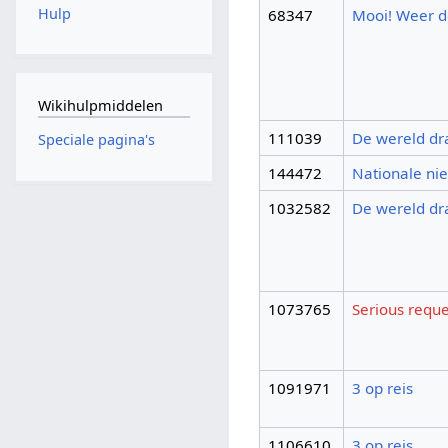
Hulp
68347
Mooi! Weer 
Wikihulpmiddelen
111039
De wereld dr
Speciale pagina's
144472
Nationale ni
1032582
De wereld dr
1073765
Serious reque
1091971
3 op reis
1106610
3 op reis