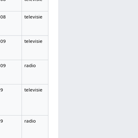
008
televisie
009
televisie
009
radio
09
televisie
09
radio