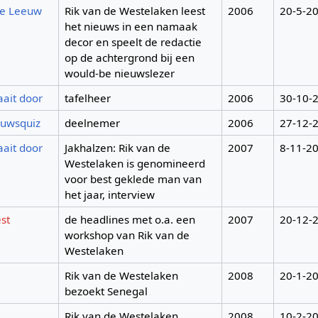
de Leeuw
Rik van de Westelaken leest
2006
20-5-2
het nieuws in een namaak
decor en speelt de redactie
op de achtergrond bij een
would-be nieuwslezer
aait door
tafelheer
2006
30-10-
euwsquiz
deelnemer
2006
27-12-
aait door
Jakhalzen: Rik van de
2007
8-11-2
Westelaken is genomineerd
voor best geklede man van
het jaar, interview
st
de headlines met o.a. een
2007
20-12-
workshop van Rik van de
Westelaken
Rik van de Westelaken
2008
20-1-2
bezoekt Senegal
Rik van de Westelaken
2008
10-2-2