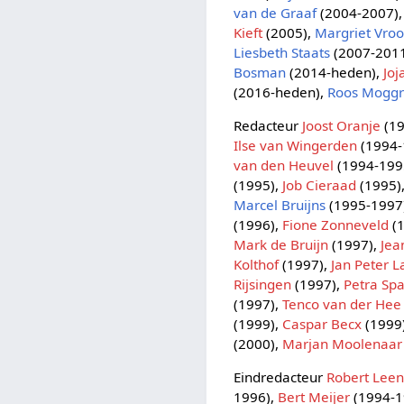
van de Graaf
(2004-2007)
Kieft
(2005),
Margriet Vro
Liesbeth Staats
(2007-201
Bosman
(2014-heden),
Jo
(2016-heden),
Roos Mogg
Redacteur
Joost Oranje
(19
Ilse van Wingerden
(1994-
van den Heuvel
(1994-199
(1995),
Job Cieraad
(1995)
Marcel Bruijns
(1995-1997
(1996),
Fione Zonneveld
(1
Mark de Bruijn
(1997),
Jea
Kolthof
(1997),
Jan Peter 
Rijsingen
(1997),
Petra Sp
(1997),
Tenco van der Hee
(1999),
Caspar Becx
(1999
(2000),
Marjan Moolenaar
Eindredacteur
Robert Lee
1996),
Bert Meijer
(1994-1