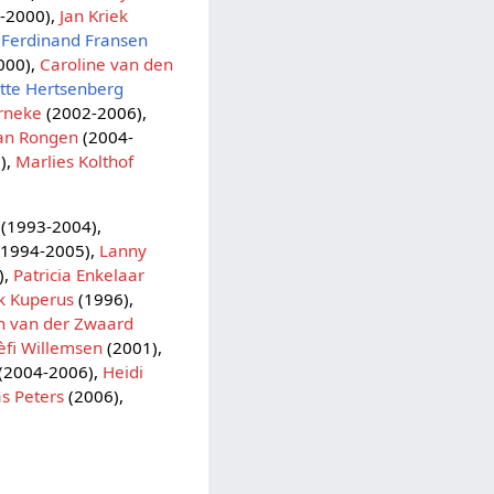
-2000),
Jan Kriek
,
Ferdinand Fransen
000),
Caroline van den
tte Hertsenberg
rneke
(2002-2006),
an Rongen
(2004-
),
Marlies Kolthof
(1993-2004),
1994-2005),
Lanny
),
Patricia Enkelaar
k Kuperus
(1996),
n van der Zwaard
èfi Willemsen
(2001),
(2004-2006),
Heidi
s Peters
(2006),