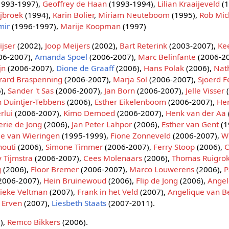
1993-1997),
Geoffrey de Haan
(1993-1994),
Lilian Kraaijeveld
(1
jbroek
(1994),
Karin Bolier
,
Miriam Neuteboom
(1995),
Rob Mic
mir
(1996-1997),
Marije Koopman
(1997)
ijser
(2002),
Joop Meijers
(2002),
Bart Reterink
(2003-2007),
Ke
06-2007),
Amanda Spoel
(2006-2007),
Marc Belinfante
(2006-2
jn
(2006-2007),
Dione de Graaff
(2006),
Hans Polak
(2006),
Nath
rard Braspenning
(2006-2007),
Marja Sol
(2006-2007),
Sjoerd 
),
Sander 't Sas
(2006-2007),
Jan Born
(2006-2007),
Jelle Visser
(
n Duintjer-Tebbens
(2006),
Esther Eikelenboom
(2006-2007),
Hen
rlui
(2006-2007),
Kimo Demoed
(2006-2007),
Henk van der Aa
erie de Jong
(2006),
Jan Peter Lahpor
(2006),
Esther van Gent
(1
le van Wieringen
(1995-1999),
Fione Zonneveld
(2006-2007),
W
nouti
(2006),
Simone Timmer
(2006-2007),
Ferry Stoop
(2006),
C
 Tijmstra
(2006-2007),
Cees Molenaars
(2006),
Thomas Ruigro
g
(2006),
Floor Bremer
(2006-2007),
Marco Louwerens
(2006),
P
2006-2007),
Hein Bruinewoud
(2006),
Flip de Jong
(2006),
Angel
ieke Veltman
(2007),
Frank in het Veld
(2007),
Angelique van B
 Erven
(2007),
Liesbeth Staats
(2007-2011).
),
Remco Bikkers
(2006).