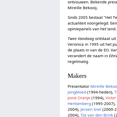
ontvouwen. Bekende presen
Mireille Bekooij.
Sinds 2005 bestaat "Het 
actualiteit voorgelegd. Een
opiniepanels van het land
Twee Vandaag
ontstaat ui
Veronica in 1995 uit het 
de plaats in van de EO. Va
verandert de naam in
Eén
regelmatig.
Makers
Presentator
Mireille Bekoo
Jongbloed
(1994-heden),
T
Joost Oranje
(1994),
Victo
Hertsenberg
(1995-2007),
2004),
Jeroen Snel
(2000-2
2004),
Tijs van den Brink
(