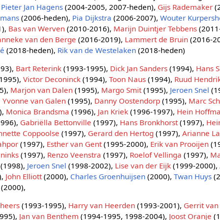
,
Pieter Jan Hagens
(2004-2005, 2007-heden),
Gijs Rademaker
(
omans
(2006-heden),
Pia Dijkstra
(2006-2007),
Wouter Kurpers
1),
Bas van Werven
(2010-2016),
Marijn Duintjer Tebbens
(2011
janneke van den Berge
(2016-2019),
Lammert de Bruin
(2016-2
ré
(2018-heden),
Rik van de Westelaken
(2018-heden)
93),
Bart Reterink
(1993-1995),
Dick Jan Sanders
(1994),
Hans S
1995),
Victor Deconinck
(1994),
Toon Naus
(1994),
Ruud Hendri
5),
Marjon van Dalen
(1995),
Margo Smit
(1995),
Jeroen Snel
(1
,
Yvonne van Galen
(1995),
Danny Oostendorp
(1995),
Marc Sc
),
Monica Brandsma
(1996),
Jan Kriek
(1996-1997),
Hein Hoffm
996),
Gabriëlla Bettonville
(1997),
Hans Bronkhorst
(1997),
Hei
nnette Coppoolse
(1997),
Gerard den Hertog
(1997),
Arianne L
Lahpor
(1997),
Esther van Gent
(1995-2000),
Erik van Prooijen
(1
aninks
(1997),
Renzo Veenstra
(1997),
Roelof Vellinga
(1997),
Ma
(1998),
Jeroen Snel
(1998-2002),
Lise van der Eijk
(1999-2000),
),
John Elliott
(2000),
Charles Groenhuijsen
(2000),
Twan Huys
(2
(2000),
nheers
(1993-1995),
Harry van Heerden
(1993-2001),
Gerrit van
995),
Jan van Benthem
(1994-1995, 1998-2004),
Joost Oranje
(1