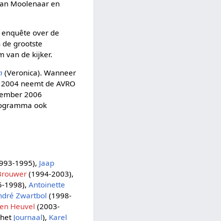
rjan Moolenaar en
 enquête over de
n de grootste
 van de kijker.
n
(Veronica). Wanneer
en 2004 neemt de AVRO
tember 2006
rogramma ook
993-1995),
Jaap
Brouwer
(1994-2003),
5-1998),
Antoinette
ndré Zwartbol
(1998-
den Heuvel
(2003-
 het
Journaal
),
Karel