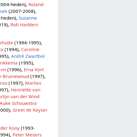
2004-heden),
Roland
hoek
(2007-2008),
-heden),
Suzanne
019),
Rob Hadders
chutte
(1994-1995),
kx
(1994),
Caroline
995),
André Zwartbol
hrikkema
(1995),
ann
(1996),
Erna Kort
n Bruinewoud
(1997),
aroo
(1997),
Marlies
997),
Henriëtte van
rtijn van der Wind
Auke Schouwstra
000),
Greet de Keyser
 der Kooy
(1993-
994),
Peter Meijers