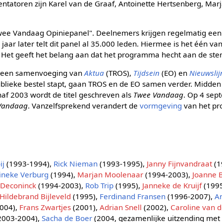
tatoren zijn Karel van de Graaf, Antoinette Hertsenberg, Ma
Twee Vandaag Opiniepanel". Deelnemers krijgen regelmatig een
 jaar later telt dit panel al 35.000 leden. Hiermee is het één va
. Het geeft het belang aan dat het programma hecht aan de stem
t een samenvoeging van
Aktua
(TROS),
Tijdsein
(EO) en
Nieuwslij
publieke bestel stapt, gaan TROS en de EO samen verder. Midd
naf 2003 wordt de titel geschreven als
Twee Vandaag
. Op 4 sep
Vandaag
. Vanzelfsprekend verandert de
vormgeving
van het p
ij
(1993-1994),
Rick Nieman
(1993-1995),
Janny Fijnvandraat
(1
ineke Verburg
(1994),
Marjan Moolenaar
(1994-2003),
Joanne 
r Deconinck
(1994-2003),
Rob Trip
(1995),
Janneke de Kruijf
(199
Hildebrand Bijleveld
(1995),
Ferdinand Fransen
(1996-2007),
A
004),
Frans Zwartjes
(2001),
Adrian Snell
(2002),
Caroline van 
2003-2004),
Sacha de Boer
(2004, gezamenlijke uitzending met