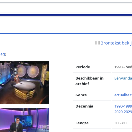
Brontekst beki
aag
)
Periode
1993 - he
Beschikbaar in
EénVand
archief
Genre
actualitei
Decennia
1990-199
2020-202
Lengte
30' - 80'