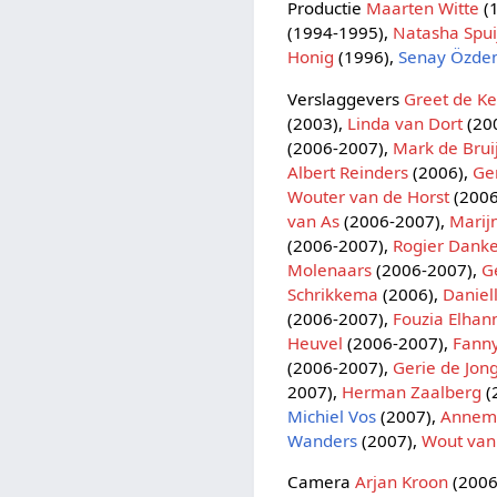
Productie
Maarten Witte
(
(1994-1995),
Natasha Spui
Honig
(1996),
Senay Özde
Verslaggevers
Greet de Ke
(2003),
Linda van Dort
(20
(2006-2007),
Mark de Brui
Albert Reinders
(2006),
Ge
Wouter van de Horst
(2006
van As
(2006-2007),
Marij
(2006-2007),
Rogier Danke
Molenaars
(2006-2007),
G
Schrikkema
(2006),
Daniel
(2006-2007),
Fouzia Elhan
Heuvel
(2006-2007),
Fanny
(2006-2007),
Gerie de Jon
2007),
Herman Zaalberg
(
Michiel Vos
(2007),
Annem
Wanders
(2007),
Wout van
Camera
Arjan Kroon
(2006