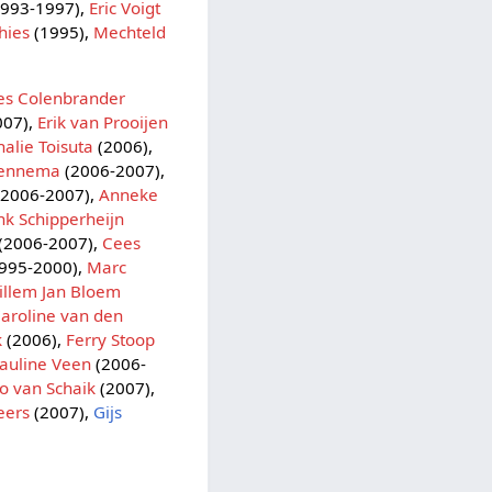
993-1997),
Eric Voigt
hies
(1995),
Mechteld
es Colenbrander
007),
Erik van Prooijen
alie Toisuta
(2006),
Fennema
(2006-2007),
2006-2007),
Anneke
k Schipperheijn
(2006-2007),
Cees
995-2000),
Marc
illem Jan Bloem
aroline van den
k
(2006),
Ferry Stoop
auline Veen
(2006-
o van Schaik
(2007),
eers
(2007),
Gijs