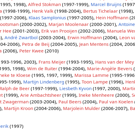
1995, 1998),
Alfred Stokman
(1997-1999),
Marcel Bruijns
(1997
a
(1998-1999),
Henk Valk
(1998-2004),
Bertus Tichelaar
(1998)
(1997-2006),
Klaas Samplonius
(1997-2005),
Hein Hoffmann
(2
Bootsman
(2000-2002),
Marjan Moolenaar
(2000-2001),
Antoine
r Hee
(2001-2003),
Erik van Prooijen
(2002-2006),
Manuela We
),
André Zwartbol
(2003-2004),
Erwin Hoffmann
(2004),
Leon v
04-2006),
Petra de Beij
(2004-2005),
Jean Mentens
(2004, 2006
a
(2006),
Peter Kwee
(2010)
1993-1996, 2003),
Frans Meijer
(1993-1995),
Hans van der Mey
1995, 1998),
Wim de Ruiter
(1994-2004),
Marie-Angèle Bevers
(
neke te Kloese
(1995, 1997, 1999),
Marissa Lamme
(1995-1996
995-1999),
Martijn Lindenberg
(1995),
Toon Lampe
(1996),
Hen
Ralph de Beer
(1997-1999),
Liesbeth Kyvon
(1997, 2000),
Marti
et
(1999),
Arie Ambachtsheer
(1999),
Ineke Menheere
(2000),
S
st Zwagerman
(2003-2004),
Paul Beers
(2004),
Paul van Koelen
),
Martijn Kroon
(2004-2006),
Marjolein Mulder
(2006-2007),
Ba
erik
(1997)