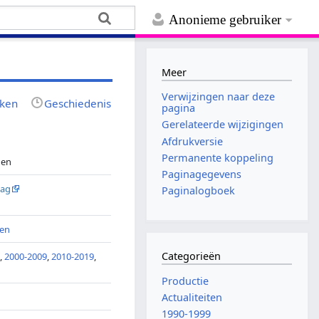
Anonieme gebruiker
Meer
Verwijzingen naar deze
jken
Geschiedenis
pagina
Gerelateerde wijzigingen
Afdrukversie
Permanente koppeling
den
Paginagegevens
aag
Paginalogboek
ten
Categorieën
9
,
2000-2009
,
2010-2019
,
9
Productie
Actualiteiten
1990-1999