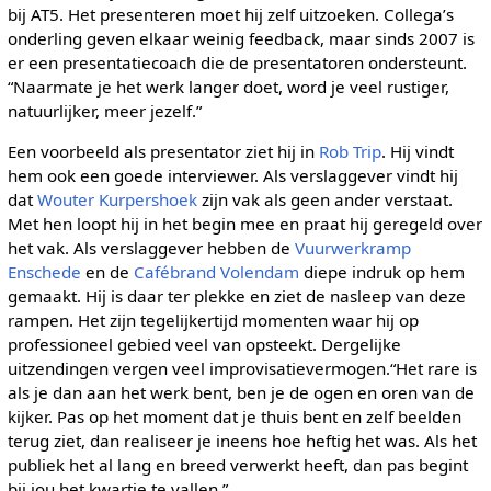
bij AT5. Het presenteren moet hij zelf uitzoeken. Collega’s
onderling geven elkaar weinig feedback, maar sinds 2007 is
er een presentatiecoach die de presentatoren ondersteunt.
“Naarmate je het werk langer doet, word je veel rustiger,
natuurlijker, meer jezelf.”
Een voorbeeld als presentator ziet hij in
Rob Trip
. Hij vindt
hem ook een goede interviewer. Als verslaggever vindt hij
dat
Wouter Kurpershoek
zijn vak als geen ander verstaat.
Met hen loopt hij in het begin mee en praat hij geregeld over
het vak. Als verslaggever hebben de
Vuurwerkramp
Enschede
en de
Cafébrand Volendam
diepe indruk op hem
gemaakt. Hij is daar ter plekke en ziet de nasleep van deze
rampen. Het zijn tegelijkertijd momenten waar hij op
professioneel gebied veel van opsteekt. Dergelijke
uitzendingen vergen veel improvisatievermogen.“Het rare is
als je dan aan het werk bent, ben je de ogen en oren van de
kijker. Pas op het moment dat je thuis bent en zelf beelden
terug ziet, dan realiseer je ineens hoe heftig het was. Als het
publiek het al lang en breed verwerkt heeft, dan pas begint
bij jou het kwartje te vallen.”