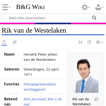
B&G Wiki
Rik van de Westelaken
Naam
Hendrik Peter Johan
van de Westelaken
Geboren
Vlaardingen, 22 april
1971
Functies
Nieuwspresentator
,
verslaggever
Bekend
NOS Journaal
,
Wie is de
Rik van de
van
mol
Westelaken