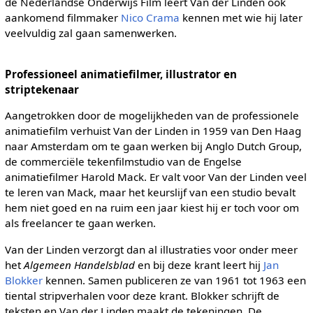
de Nederlandse Onderwijs Film leert Van der Linden ook
aankomend filmmaker
Nico Crama
kennen met wie hij later
veelvuldig zal gaan samenwerken.
Professioneel animatiefilmer, illustrator en
striptekenaar
Aangetrokken door de mogelijkheden van de professionele
animatiefilm verhuist Van der Linden in 1959 van Den Haag
naar Amsterdam om te gaan werken bij Anglo Dutch Group,
de commerciële tekenfilmstudio van de Engelse
animatiefilmer Harold Mack. Er valt voor Van der Linden veel
te leren van Mack, maar het keurslijf van een studio bevalt
hem niet goed en na ruim een jaar kiest hij er toch voor om
als freelancer te gaan werken.
Van der Linden verzorgt dan al illustraties voor onder meer
het
Algemeen Handelsblad
en bij deze krant leert hij
Jan
Blokker
kennen. Samen publiceren ze van 1961 tot 1963 een
tiental stripverhalen voor deze krant. Blokker schrijft de
teksten en Van der Linden maakt de tekeningen. De