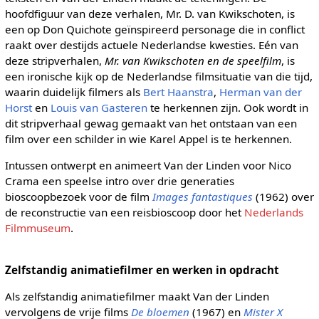
hoofdfiguur van deze verhalen, Mr. D. van Kwikschoten, is
een op Don Quichote geïnspireerd personage die in conflict
raakt over destijds actuele Nederlandse kwesties. Eén van
deze stripverhalen,
Mr. van Kwikschoten en de speelfilm
, is
een ironische kijk op de Nederlandse filmsituatie van die tijd,
waarin duidelijk filmers als
Bert Haanstra
,
Herman van der
Horst
en
Louis van Gasteren
te herkennen zijn. Ook wordt in
dit stripverhaal gewag gemaakt van het ontstaan van een
film over een schilder in wie Karel Appel is te herkennen.
Intussen ontwerpt en animeert Van der Linden voor Nico
Crama een speelse intro over drie generaties
bioscoopbezoek voor de film
Images fantastiques
(1962) over
de reconstructie van een reisbioscoop door het
Nederlands
Filmmuseum
.
Zelfstandig animatiefilmer en werken in opdracht
Als zelfstandig animatiefilmer maakt Van der Linden
vervolgens de vrije films
De bloemen
(1967) en
Mister X