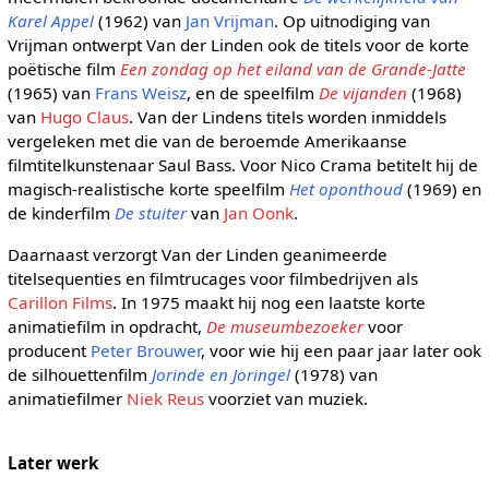
Karel Appel
(1962) van
Jan Vrijman
. Op uitnodiging van
Vrijman ontwerpt Van der Linden ook de titels voor de korte
poëtische film
Een zondag op het eiland van de Grande-Jatte
(1965) van
Frans Weisz
, en de speelfilm
De vijanden
(1968)
van
Hugo Claus
. Van der Lindens titels worden inmiddels
vergeleken met die van de beroemde Amerikaanse
filmtitelkunstenaar Saul Bass. Voor Nico Crama betitelt hij de
magisch-realistische korte speelfilm
Het oponthoud
(1969) en
de kinderfilm
De stuiter
van
Jan Oonk
.
Daarnaast verzorgt Van der Linden geanimeerde
titelsequenties en filmtrucages voor filmbedrijven als
Carillon Films
. In 1975 maakt hij nog een laatste korte
animatiefilm in opdracht,
De museumbezoeker
voor
producent
Peter Brouwer
, voor wie hij een paar jaar later ook
de silhouettenfilm
Jorinde en Joringel
(1978) van
animatiefilmer
Niek Reus
voorziet van muziek.
Later werk