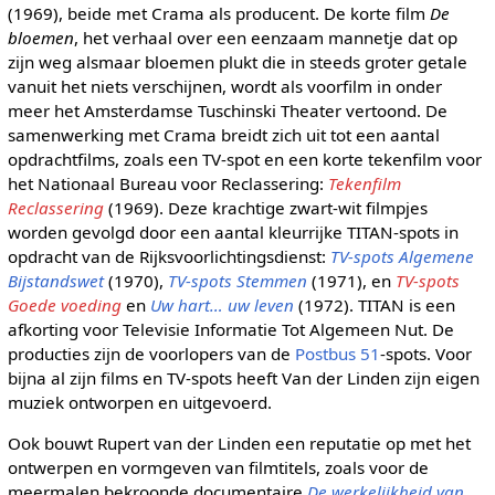
(1969), beide met Crama als producent. De korte film
De
bloemen
, het verhaal over een eenzaam mannetje dat op
zijn weg alsmaar bloemen plukt die in steeds groter getale
vanuit het niets verschijnen, wordt als voorfilm in onder
meer het Amsterdamse Tuschinski Theater vertoond. De
samenwerking met Crama breidt zich uit tot een aantal
opdrachtfilms, zoals een TV-spot en een korte tekenfilm voor
het Nationaal Bureau voor Reclassering:
Tekenfilm
Reclassering
(1969). Deze krachtige zwart-wit filmpjes
worden gevolgd door een aantal kleurrijke TITAN-spots in
opdracht van de Rijksvoorlichtingsdienst:
TV-spots Algemene
Bijstandswet
(1970),
TV-spots Stemmen
(1971), en
TV-spots
Goede voeding
en
Uw hart… uw leven
(1972). TITAN is een
afkorting voor Televisie Informatie Tot Algemeen Nut. De
producties zijn de voorlopers van de
Postbus 51
-spots. Voor
bijna al zijn films en TV-spots heeft Van der Linden zijn eigen
muziek ontworpen en uitgevoerd.
Ook bouwt Rupert van der Linden een reputatie op met het
ontwerpen en vormgeven van filmtitels, zoals voor de
meermalen bekroonde documentaire
De werkelijkheid van