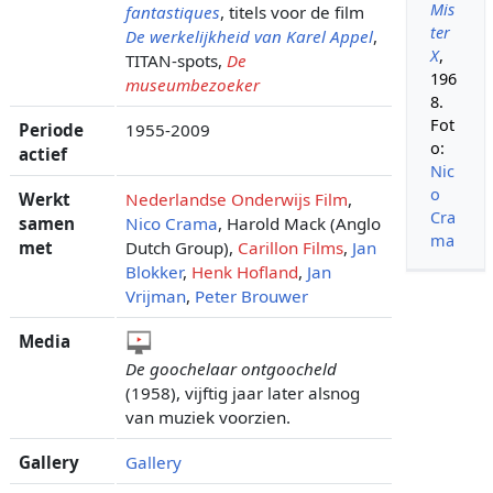
Mis
fantastiques
, titels voor de film
ter
De werkelijkheid van Karel Appel
,
X
,
TITAN-spots,
De
196
museumbezoeker
8.
Fot
Periode
1955-2009
o:
actief
Nic
o
Werkt
Nederlandse Onderwijs Film
,
Cra
samen
Nico Crama
, Harold Mack (Anglo
ma
met
Dutch Group),
Carillon Films
,
Jan
Blokker
,
Henk Hofland
,
Jan
Vrijman
,
Peter Brouwer
Media
De goochelaar ontgoocheld
(1958), vijftig jaar later alsnog
van muziek voorzien.
Gallery
Gallery