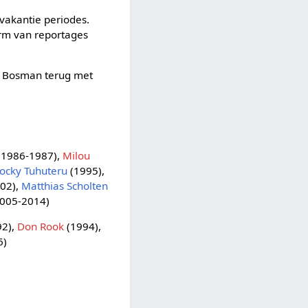
vakantie periodes.
orm van reportages
rre Bosman terug met
(1986-1987),
Milou
ocky Tuhuteru
(1995),
02),
Matthias Scholten
005-2014)
92),
Don Rook
(1994),
6)