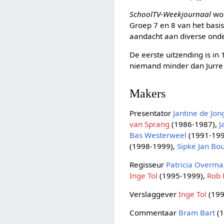
SchoolTV-Weekjournaal
wor
Groep 7 en 8 van het basi
aandacht aan diverse onde
De eerste uitzending is in 
niemand minder dan Jurr
Makers
Presentator
Jantine de Jon
van Sprang
(1986-1987),
J
Bas Westerweel
(1991-199
(1998-1999),
Sipke Jan B
Regisseur
Patricia Overm
Inge Tol
(1995-1999),
Rob 
Verslaggever
Inge Tol
(199
Commentaar
Bram Bart
(1