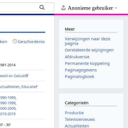
Anonieme gebruiker
Meer
Verwijzingen naar deze
jken
Geschiedenis
pagina
Gerelateerde wijzigingen
Afdrukversie
Permanente koppeling
1981-2014
Paginagegevens
Beeld en Geluid
Paginalogboek
Actualiteiten
,
Educatief
1980-1989
,
Categorieën
1990-1999
,
2000-2009
,
Productie
2010-2019
Televisienieuws
0' - 30'
Actualiteiten