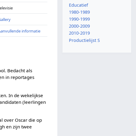
Educatief
elevisie
1980-1989
1990-1999
Gallery
2000-2009
Aanvullende informatie
2010-2019
Productielijst S
ol. Bedacht als
en in reportages
en. In de wekelijkse
ndidaten (leerlingen
l over Oscar die op
rgh en zijn twee