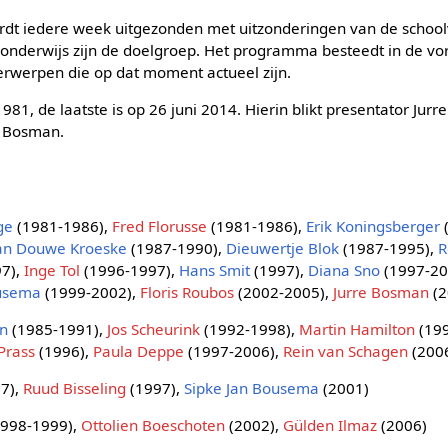
dt iedere week uitgezonden met uitzonderingen van de school
sonderwijs zijn de doelgroep. Het programma besteedt in de v
rwerpen die op dat moment actueel zijn.
1981, de laatste is op 26 juni 2014. Hierin blikt presentator Ju
e Bosman.
ge
(1981-1986),
Fred Florusse
(1981-1986),
Erik Koningsberger
an Douwe Kroeske
(1987-1990),
Dieuwertje Blok
(1987-1995),
R
7),
Inge Tol
(1996-1997),
Hans Smit
(1997),
Diana Sno
(1997-20
ousema
(1999-2002),
Floris Roubos
(2002-2005),
Jurre Bosman
(2
an
(1985-1991),
Jos Scheurink
(1992-1998),
Martin Hamilton
(19
Prass
(1996),
Paula Deppe
(1997-2006),
Rein van Schagen
(200
7),
Ruud Bisseling
(1997),
Sipke Jan Bousema
(2001)
998-1999),
Ottolien Boeschoten
(2002),
Gülden Ilmaz
(2006)