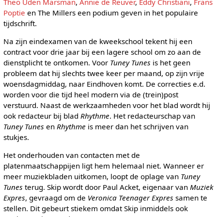
Theo Uden Marsman
,
Annie de Reuver
,
Eddy Christiani
,
Frans
Poptie
en The Millers een podium geven in het populaire
tijdschrift.
Na zijn eindexamen van de kweekschool tekent hij een
contract voor drie jaar bij een lagere school om zo aan de
dienstplicht te ontkomen. Voor
Tuney Tunes
is het geen
probleem dat hij slechts twee keer per maand, op zijn vrije
woensdagmiddag, naar Eindhoven komt. De correcties e.d.
worden voor die tijd heel modern via de (trein)post
verstuurd. Naast de werkzaamheden voor het blad wordt hij
ook redacteur bij blad
Rhythme
. Het redacteurschap van
Tuney Tunes
en
Rhythme
is meer dan het schrijven van
stukjes.
Het onderhouden van contacten met de
platenmaatschappijen ligt hem helemaal niet. Wanneer er
meer muziekbladen uitkomen, loopt de oplage van
Tuney
Tunes
terug. Skip wordt door Paul Acket, eigenaar van
Muziek
Expres
, gevraagd om de
Veronica Teenager Expres
samen te
stellen. Dit gebeurt stiekem omdat Skip inmiddels ook