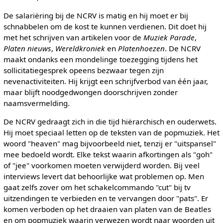
De salariëring bij de NCRV is matig en hij moet er bij
schnabbelen om de kost te kunnen verdienen. Dit doet hij
met het schrijven van artikelen voor de
Muziek Parade
,
Platen nieuws
,
Wereldkroniek
en
Platenhoezen
. De NCRV
maakt ondanks een mondelinge toezegging tijdens het
sollicitatiegesprek opeens bezwaar tegen zijn
nevenactiviteiten. Hij krijgt een schrijfverbod van één jaar,
maar blijft noodgedwongen doorschrijven zonder
naamsvermelding.
De NCRV gedraagt zich in die tijd hiërarchisch en ouderwets.
Hij moet speciaal letten op de teksten van de popmuziek. Het
woord "heaven" mag bijvoorbeeld niet, tenzij er "uitspansel"
mee bedoeld wordt. Elke tekst waarin afkortingen als "goh"
of "jee" voorkomen moeten verwijderd worden. Bij veel
interviews levert dat behoorlijke wat problemen op. Men
gaat zelfs zover om het schakelcommando "cut" bij tv
uitzendingen te verbieden en te vervangen door "pats". Er
komen verboden op het draaien van platen van de Beatles
en om popmuziek waarin verwezen wordt naar woorden uit