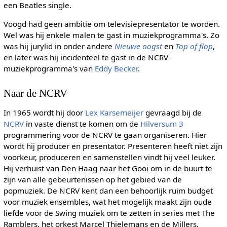
een Beatles single.
Voogd had geen ambitie om televisiepresentator te worden.
Wel was hij enkele malen te gast in muziekprogramma's. Zo
was hij jurylid in onder andere
Nieuwe oogst
en
Top of flop
,
en later was hij incidenteel te gast in de NCRV-
muziekprogramma's van
Eddy Becker
.
Naar de NCRV
In 1965 wordt hij door
Lex Karsemeijer
gevraagd bij de
NCRV
in vaste dienst te komen om de
Hilversum 3
programmering voor de NCRV te gaan organiseren. Hier
wordt hij producer en presentator. Presenteren heeft niet zijn
voorkeur, produceren en samenstellen vindt hij veel leuker.
Hij verhuist van Den Haag naar het Gooi om in de buurt te
zijn van alle gebeurtenissen op het gebied van de
popmuziek. De NCRV kent dan een behoorlijk ruim budget
voor muziek ensembles, wat het mogelijk maakt zijn oude
liefde voor de Swing muziek om te zetten in series met The
Ramblers, het orkest Marcel Thielemans en de Millers.