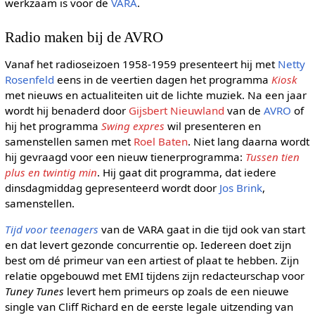
werkzaam is voor de
VARA
.
Radio maken bij de AVRO
Vanaf het radioseizoen 1958-1959 presenteert hij met
Netty
Rosenfeld
eens in de veertien dagen het programma
Kiosk
met nieuws en actualiteiten uit de lichte muziek. Na een jaar
wordt hij benaderd door
Gijsbert Nieuwland
van de
AVRO
of
hij het programma
Swing expres
wil presenteren en
samenstellen samen met
Roel Baten
. Niet lang daarna wordt
hij gevraagd voor een nieuw tienerprogramma:
Tussen tien
plus en twintig min
. Hij gaat dit programma, dat iedere
dinsdagmiddag gepresenteerd wordt door
Jos Brink
,
samenstellen.
Tijd voor teenagers
van de VARA gaat in die tijd ook van start
en dat levert gezonde concurrentie op. Iedereen doet zijn
best om dé primeur van een artiest of plaat te hebben. Zijn
relatie opgebouwd met EMI tijdens zijn redacteurschap voor
Tuney Tunes
levert hem primeurs op zoals de een nieuwe
single van Cliff Richard en de eerste legale uitzending van