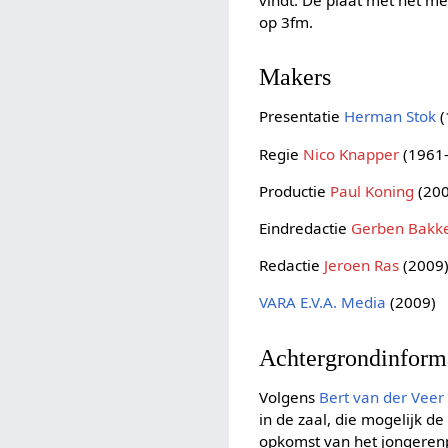
op 3fm.
Makers
Presentatie
Herman Stok
(
Regie
Nico Knapper
(1961
Productie
Paul Koning
(200
Eindredactie
Gerben Bakk
Redactie
Jeroen Ras
(2009
VARA
E.V.A. Media
(2009)
Achtergrondinform
Volgens
Bert van der Veer
in de zaal, die mogelijk de
opkomst van het jonger