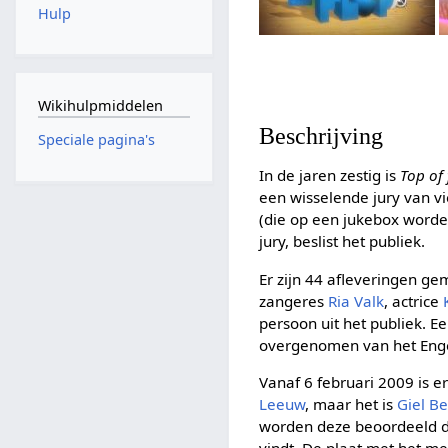
Hulp
Wikihulpmiddelen
Beschrijving
Speciale pagina's
In de jaren zestig is
Top of 
een wisselende jury van 
(die op een jukebox worden
jury, beslist het publiek.
Er zijn 44 afleveringen ge
zangeres
Ria Valk
, actrice
persoon uit het publiek. 
overgenomen van het Enge
Vanaf 6 februari 2009 is e
Leeuw
, maar het is
Giel B
worden deze beoordeeld do
vindt. De plaat met het me