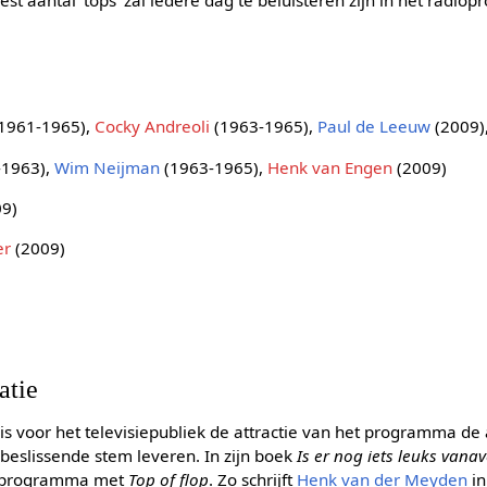
1961-1965),
Cocky Andreoli
(1963-1965),
Paul de Leeuw
(2009)
-1963),
Wim Neijman
(1963-1965),
Henk van Engen
(2009)
9)
er
(2009)
)
atie
is voor het televisiepubliek de attractie van het programma d
 beslissende stem leveren. In zijn boek
Is er nog iets leuks vana
enprogramma met
Top of flop
. Zo schrijft
Henk van der Meyden
in