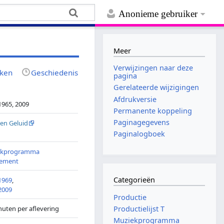
Anonieme gebruiker
Meer
Verwijzingen naar deze
jken
Geschiedenis
pagina
Gerelateerde wijzigingen
Afdrukversie
1965, 2009
Permanente koppeling
Paginagegevens
 en Geluid
Paginalogboek
ekprogramma
ement
Categorieën
1969
,
2009
Productie
nuten per aflevering
Productielijst T
Muziekprogramma