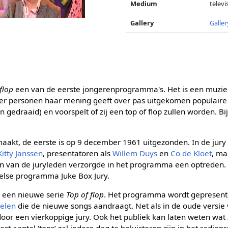
Medium
televi
Gallery
Galler
flop
een van de eerste jongerenprogramma's. Het is een muz
vier personen haar mening geeft over pas uitgekomen populai
 gedraaid) en voorspelt of zij een top of flop zullen worden. Bij
maakt, de eerste is op 9 december 1961 uitgezonden. In de jury z
Kitty Janssen
, presentatoren als
Willem Duys
en
Co de Kloet
, ma
Een van de juryleden verzorgde in het programma een optreden. 
lse programma Juke Box Jury.
r een nieuwe serie
Top of flop
. Het programma wordt gepresen
eelen
die de nieuwe songs aandraagt. Net als in de oude versi
or een vierkoppige jury. Ook het publiek kan laten weten wat 
est aantal ‘tops’ zal iedere dag te beluisteren zijn in het rad