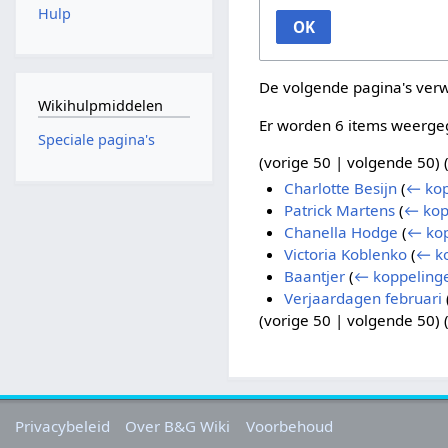
Hulp
OK
De volgende pagina's ver
Wikihulpmiddelen
Er worden 6 items weerge
Speciale pagina's
(
vorige 50
|
volgende 50
) 
Charlotte Besijn
(
← kop
Patrick Martens
(
← kop
Chanella Hodge
(
← kop
Victoria Koblenko
(
← k
Baantjer
(
← koppeling
Verjaardagen februari
(
vorige 50
|
volgende 50
) 
Privacybeleid
Over B&G Wiki
Voorbehoud