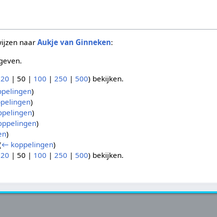
wijzen naar
Aukje van Ginneken
:
geven.
(
20
|
50
|
100
|
250
|
500
) bekijken.
pelingen
)
pelingen
)
pelingen
)
oppelingen
)
en
)
(
← koppelingen
)
(
20
|
50
|
100
|
250
|
500
) bekijken.