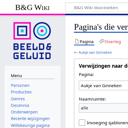
B&G Wiki
Pagina's die v
Pagina
Overleg
←
Aukje van Ginneken
Verwijzingen naar d
Pagina:
Menu
Personen
Producties
Naamruimte:
Genres
Decennia
alle
Onderwerpen
Recente wijzigingen
Invoeging sjablone
Willekeurige pagina