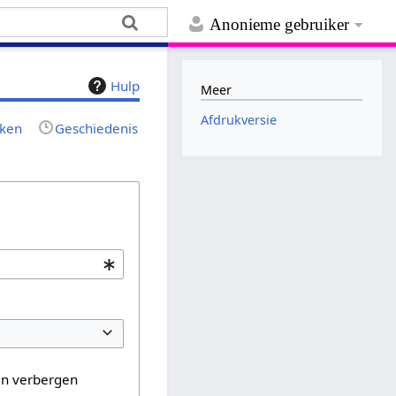
Anonieme gebruiker
Hulp
Meer
Afdrukversie
jken
Geschiedenis
en verbergen