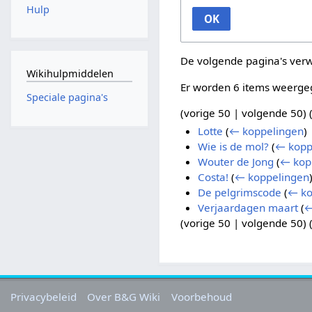
Hulp
OK
De volgende pagina's ver
Wikihulpmiddelen
Er worden 6 items weerge
Speciale pagina's
(
vorige 50
|
volgende 50
) 
Lotte
(
← koppelingen
)
Wie is de mol?
(
← kopp
Wouter de Jong
(
← kop
Costa!
(
← koppelingen
De pelgrimscode
(
← ko
Verjaardagen maart
(
←
(
vorige 50
|
volgende 50
) 
Privacybeleid
Over B&G Wiki
Voorbehoud