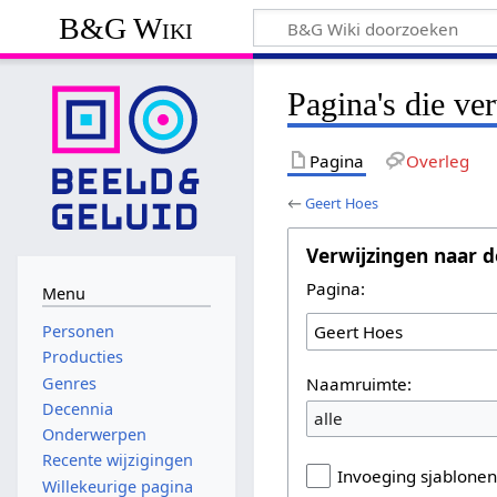
B&G Wiki
Pagina's die ve
Pagina
Overleg
←
Geert Hoes
Verwijzingen naar d
Pagina:
Menu
Personen
Producties
Naamruimte:
Genres
Decennia
alle
Onderwerpen
Recente wijzigingen
Invoeging sjablone
Willekeurige pagina