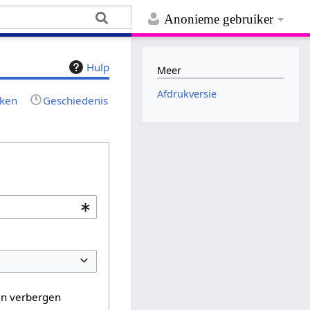
Anonieme gebruiker
Hulp
Meer
Afdrukversie
jken
Geschiedenis
en verbergen