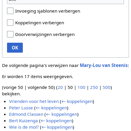
Invoeging sjablonen verbergen
Koppelingen verbergen
Doorverwijzingen verbergen
OK
De volgende pagina's verwijzen naar
Mary-Lou van Steenis
:
Er worden 17 items weergegeven.
(
vorige 50
|
volgende 50
) (
20
|
50
|
100
|
250
|
500
)
bekijken.
Vrienden voor het leven
(
← koppelingen
)
Peter Lusse
(
← koppelingen
)
Edmond Classen
(
← koppelingen
)
Bert Kuizenga
(
← koppelingen
)
Wie is de mol?
(
← koppelingen
)