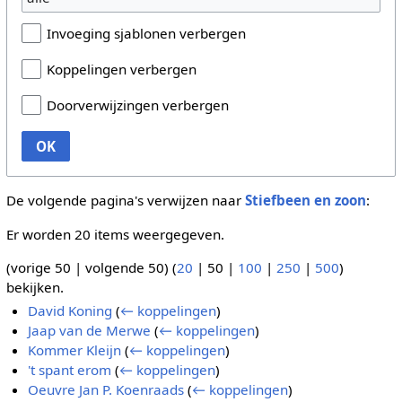
Invoeging sjablonen verbergen
Koppelingen verbergen
Doorverwijzingen verbergen
OK
De volgende pagina's verwijzen naar
Stiefbeen en zoon
:
Er worden 20 items weergegeven.
(
vorige 50
|
volgende 50
) (
20
|
50
|
100
|
250
|
500
)
bekijken.
David Koning
(
← koppelingen
)
Jaap van de Merwe
(
← koppelingen
)
Kommer Kleijn
(
← koppelingen
)
't spant erom
(
← koppelingen
)
Oeuvre Jan P. Koenraads
(
← koppelingen
)