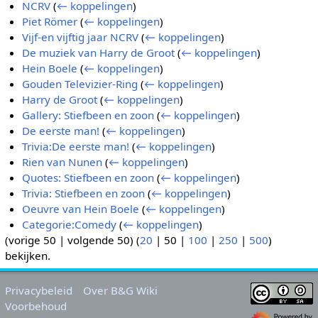
NCRV
(
← koppelingen
)
Piet Römer
(
← koppelingen
)
Vijf-en vijftig jaar NCRV
(
← koppelingen
)
De muziek van Harry de Groot
(
← koppelingen
)
Hein Boele
(
← koppelingen
)
Gouden Televizier-Ring
(
← koppelingen
)
Harry de Groot
(
← koppelingen
)
Gallery: Stiefbeen en zoon
(
← koppelingen
)
De eerste man!
(
← koppelingen
)
Trivia:De eerste man!
(
← koppelingen
)
Rien van Nunen
(
← koppelingen
)
Quotes: Stiefbeen en zoon
(
← koppelingen
)
Trivia: Stiefbeen en zoon
(
← koppelingen
)
Oeuvre van Hein Boele
(
← koppelingen
)
Categorie:Comedy
(
← koppelingen
)
(
vorige 50
|
volgende 50
) (
20
|
50
|
100
|
250
|
500
)
bekijken.
Privacybeleid
Over B&G Wiki
Voorbehoud