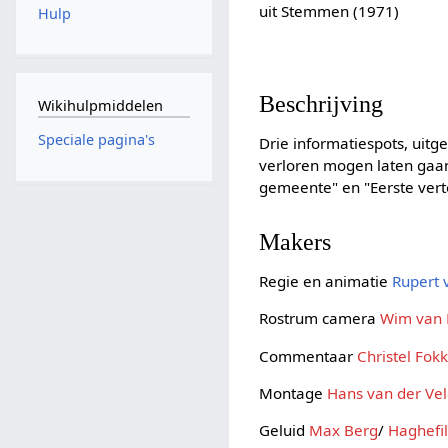
uit Stemmen (1971)
Hulp
Beschrijving
Wikihulpmiddelen
Speciale pagina's
Drie informatiespots, uit
verloren mogen laten gaa
gemeente" en "Eerste vert
Makers
Regie en animatie
Rupert 
Rostrum camera
Wim van 
Commentaar
Christel Fok
Montage
Hans van der Ve
Geluid
Max Berg
/
Haghefi