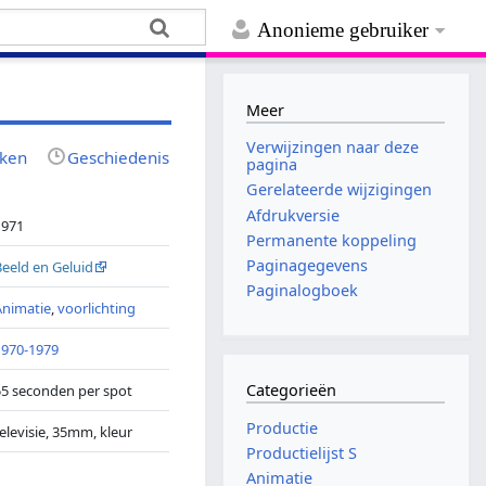
Anonieme gebruiker
Meer
Verwijzingen naar deze
jken
Geschiedenis
pagina
Gerelateerde wijzigingen
Afdrukversie
1971
Permanente koppeling
Paginagegevens
Beeld en Geluid
Paginalogboek
Animatie
,
voorlichting
1970-1979
Categorieën
55 seconden per spot
Productie
televisie, 35mm, kleur
Productielijst S
Animatie