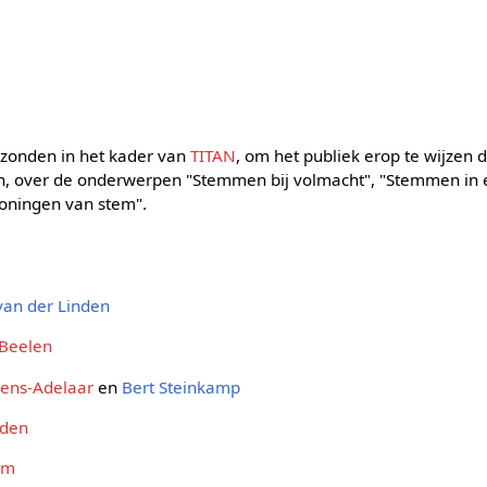
gezonden in het kader van
TITAN
, om het publiek erop te wijzen 
n, over de onderwerpen "Stemmen bij volmacht", "Stemmen in
oningen van stem".
van der Linden
Beelen
kens-Adelaar
en
Bert Steinkamp
lden
lm