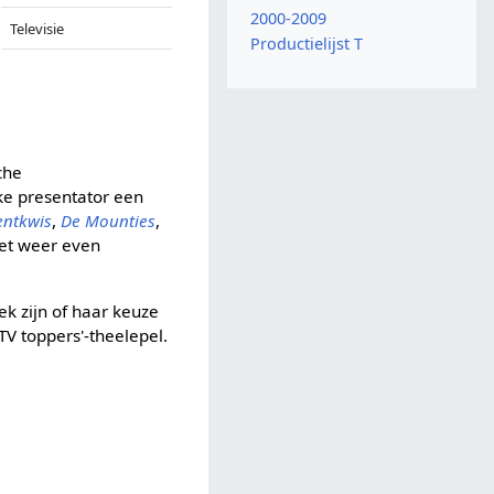
2000-2009
Televisie
Productielijst T
che
e presentator een
entkwis
,
De Mounties
,
het weer even
ek zijn of haar keuze
TV toppers'-theelepel.