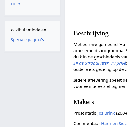
Hulp
Wikihulpmiddelen
Beschrijving
Speciale pagina's
Met een welgemeend ‘Hart
amusementsprogramma. Sam
duik in de geschiedenis va
Sil de Strandjutter
,
TV privé
ouderwets gezellig op de 
Iedere aflevering speelt de
voor een televisiefragment
Makers
Presentatie
Jos Brink
(2004
Commentaar
Harmen Sie