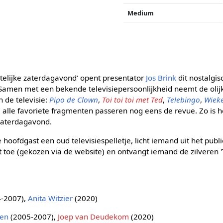
Medium
elijke zaterdagavond’ opent presentator
Jos Brink
dit nostalgis
en met een bekende televisiepersoonlijkheid neemt de olijk
n de televisie:
Pipo de Clown
,
Toi toi toi met Ted
,
Telebingo
,
Wiek
: alle favoriete fragmenten passeren nog eens de revue. Zo is 
zaterdagavond.
 hoofdgast een oud televisiespelletje, licht iemand uit het publi
 toe (gekozen via de website) en ontvangt iemand de zilveren '
-2007),
Anita Witzier
(2020)
zen
(2005-2007),
Joep van Deudekom
(2020)