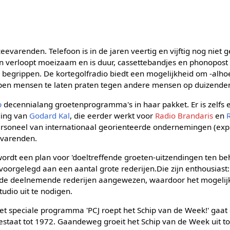
varenden. Telefoon is in de jaren veertig en vijftig nog niet 
n verloopt moeizaam en is duur, cassettebandjes en phonopost -
 begrippen. De kortegolfradio biedt een mogelijkheid om -alh
pen mensen te laten praten tegen andere mensen op duizenden
p
decennialang groetenprogramma's in haar pakket. Er is zelfs 
ding van
Godard Kal
, die eerder werkt voor
Radio Brandaris
en
personeel van internationaal georienteerde ondernemingen (exp
evarenden.
rdt een plan voor 'doeltreffende groeten-uitzendingen ten b
voorgelegd aan een aantal grote rederijen.Die zijn enthousiast
de deelnemende rederijen aangewezen, waardoor het mogelijk
udio uit te nodigen.
het speciale programma 'PCJ roept het Schip van de Week!' gaa
estaat tot 1972. Gaandeweg groeit het Schip van de Week uit to