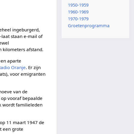
1950-1959
1960-1969
1970-1979
Groetenprogramma
geheel ingeburgerd,
laat staan e-mail of
oewel
 kilometers afstand.
een aparte
Radio Oranje
. Er zijn
ats), voor emigranten
ehoeve van de
: op vooraf bepaalde
 wordt familieleden
t op 11 maart 1947 de
t een grote