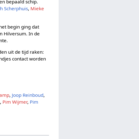
en bepaald schip.
h Scherphuis
,
Mieke
het begin ging dat
n Hilversum. In de
mte.
n uit de tijd raken:
andjes contact worden
kamp
,
Joop Reinboud
,
n
,
Pim Wijmer
,
Pim