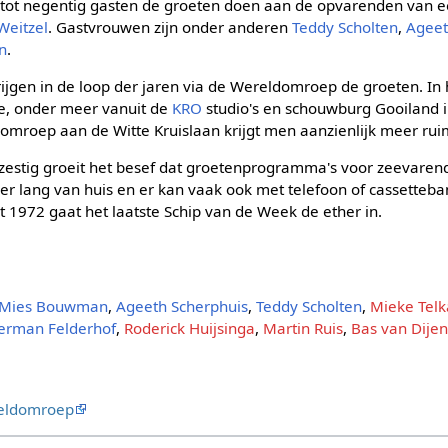
 tot negentig gasten de groeten doen aan de opvarenden van e
Weitzel
. Gastvrouwen zijn onder anderen
Teddy Scholten
,
Ageet
n
.
jgen in de loop der jaren via de Wereldomroep de groeten. In 
e, onder meer vanuit de
KRO
studio's en schouwburg Gooiland i
roep aan de Witte Kruislaan krijgt men aanzienlijk meer rui
zestig groeit het besef dat groetenprogramma's voor zeevarende
r lang van huis en er kan vaak ook met telefoon of cassetteb
1972 gaat het laatste Schip van de Week de ether in.
Mies Bouwman
,
Ageeth Scherphuis
,
Teddy Scholten
,
Mieke Tel
erman Felderhof
,
Roderick Huijsinga
,
Martin Ruis
,
Bas van Dije
reldomroep