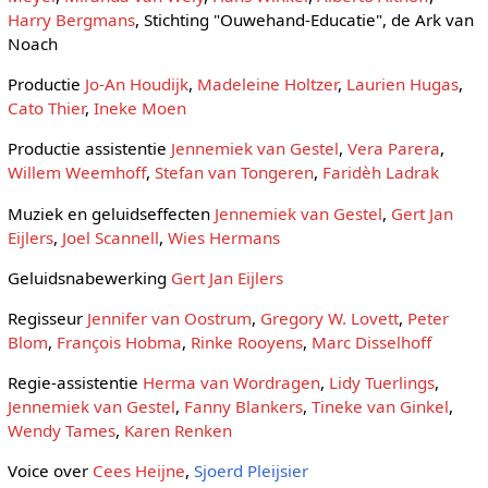
Harry Bergmans
, Stichting "Ouwehand-Educatie", de Ark van
Noach
Productie
Jo-An Houdijk
,
Madeleine Holtzer
,
Laurien Hugas
,
Cato Thier
,
Ineke Moen
Productie assistentie
Jennemiek van Gestel
,
Vera Parera
,
Willem Weemhoff
,
Stefan van Tongeren
,
Faridèh Ladrak
Muziek en geluidseffecten
Jennemiek van Gestel
,
Gert Jan
Eijlers
,
Joel Scannell
,
Wies Hermans
Geluidsnabewerking
Gert Jan Eijlers
Regisseur
Jennifer van Oostrum
,
Gregory W. Lovett
,
Peter
Blom
,
François Hobma
,
Rinke Rooyens
,
Marc Disselhoff
Regie-assistentie
Herma van Wordragen
,
Lidy Tuerlings
,
Jennemiek van Gestel
,
Fanny Blankers
,
Tineke van Ginkel
,
Wendy Tames
,
Karen Renken
Voice over
Cees Heijne
,
Sjoerd Pleijsier