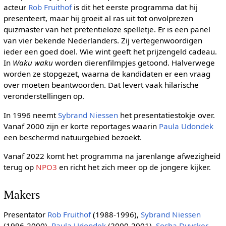
acteur
Rob Fruithof
is dit het eerste programma dat hij
presenteert, maar hij groeit al ras uit tot onvolprezen
quizmaster van het pretentieloze spelletje. Er is een panel
van vier bekende Nederlanders. Zij vertegenwoordigen
ieder een goed doel. Wie wint geeft het prijzengeld cadeau.
In
Waku waku
worden dierenfilmpjes getoond. Halverwege
worden ze stopgezet, waarna de kandidaten er een vraag
over moeten beantwoorden. Dat levert vaak hilarische
veronderstellingen op.
In 1996 neemt
Sybrand Niessen
het presentatiestokje over.
Vanaf 2000 zijn er korte reportages waarin
Paula Udondek
een beschermd natuurgebied bezoekt.
Vanaf 2022 komt het programma na jarenlange afwezigheid
terug op
NPO3
en richt het zich meer op de jongere kijker.
Makers
Presentator
Rob Fruithof
(1988-1996),
Sybrand Niessen
(1996-2000),
Paula Udondek
(2000-2001),
Sosha Duysker