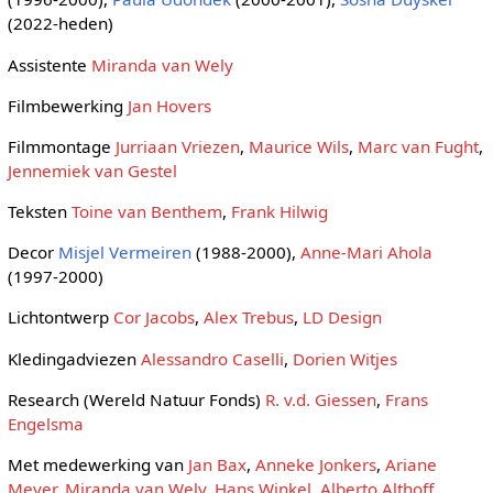
(2022-heden)
Assistente
Miranda van Wely
Filmbewerking
Jan Hovers
Filmmontage
Jurriaan Vriezen
,
Maurice Wils
,
Marc van Fught
,
Jennemiek van Gestel
Teksten
Toine van Benthem
,
Frank Hilwig
Decor
Misjel Vermeiren
(1988-2000),
Anne-Mari Ahola
(1997-2000)
Lichtontwerp
Cor Jacobs
,
Alex Trebus
,
LD Design
Kledingadviezen
Alessandro Caselli
,
Dorien Witjes
Research (Wereld Natuur Fonds)
R. v.d. Giessen
,
Frans
Engelsma
Met medewerking van
Jan Bax
,
Anneke Jonkers
,
Ariane
Meyer
,
Miranda van Wely
,
Hans Winkel
,
Alberto Althoff
,