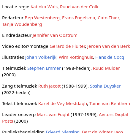
Locatie regie
Katinka Wals
,
Ruud van der Colk
Redacteur
Bep Westenberg
,
Frans Engelsma
,
Cato Thier
,
Tanja Woudenberg
Eindredacteur
Jennifer van Oostrum
Video editor/montage
Gerard de Fluiter
,
Jeroen van den Berk
Illustraties
Johan Volkerijk
,
Wim Rottinghuis
,
Hans de Cocq
Titelmuziek
Stephen Emmer
(1988-heden),
Ruud Mulder
(2000)
Zang titelmuziek
Ruth Jacott
(1988-1999),
Sosha Duysker
(2022-heden)
Tekst titelmuziek
Karel de Vey Mestdagh
,
Toine van Benthem
Leader ontwerp
Marc van Fught
(1997-1999),
Avitors Digital
Posts
(2000)
Publieksbegeleiding
Edvard Niessing
,
Bert de Winter
,
Jaco