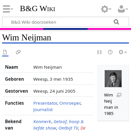
B&G Wiki
Wim Neijman
Naam
Wim Neijman
Geboren
Weesp, 3 mei 1935
Gestorven
Weesp, 24 juni 2005
Wim
Neij
Functies
Presentator
,
Omroeper
,
man in
Journalist
1985
Bekend
Kenmerk
,
Geloof, hoop &
van
liefde show
,
Ontbijt TV
,
De