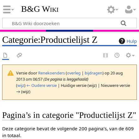
B&G Wiki
Categorie
:
Productielijst Z
Hulp
Versie door
Renekoenders
(
overleg
|
bijdragen
)
op 20 aug
2013 om 06:57
(De pagina is leeggehaald)
(
wijz
)
← Oudere versie
| Huidige versie (wijz) | Nieuwere versie
→ (wijz)
Pagina’s in categorie "Productielijst Z"
Deze categorie bevat de volgende 200 pagina’s, van de 609
in totaal.