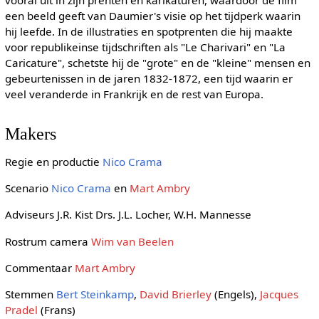
vooral uit in zijn prenten en karikaturen, waardoor de film
een beeld geeft van Daumier's visie op het tijdperk waarin
hij leefde. In de illustraties en spotprenten die hij maakte
voor republikeinse tijdschriften als "Le Charivari" en "La
Caricature", schetste hij de "grote" en de "kleine" mensen en
gebeurtenissen in de jaren 1832-1872, een tijd waarin er
veel veranderde in Frankrijk en de rest van Europa.
Makers
Regie en productie
Nico Crama
Scenario
Nico Crama
en
Mart Ambry
Adviseurs J.R. Kist Drs. J.L. Locher, W.H. Mannesse
Rostrum camera
Wim van Beelen
Commentaar
Mart Ambry
Stemmen
Bert Steinkamp
,
David Brierley
(Engels),
Jacques
Pradel
(Frans)