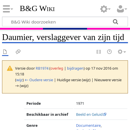
B&G Wiki
Daumier, verslaggever van zijn tijd
Versie door
RB1974
(
overleg
|
bijdragen
)
op 17 nov 2016 om
15:18
(
wijz
)
← Oudere versie
| Huidige versie (wijz) | Nieuwere versie
→ (wijz)
Periode
1971
Beschikbaar in archief
Beeld en Geluid
Genre
Documentaire
,