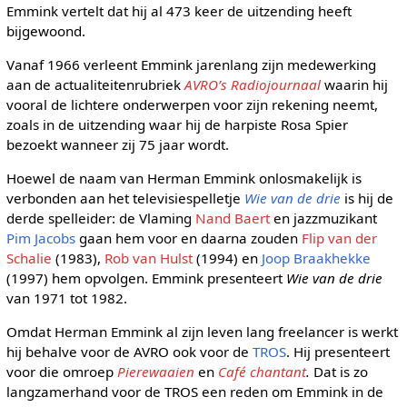
Emmink vertelt dat hij al 473 keer de uitzending heeft
bijgewoond.
Vanaf 1966 verleent Emmink jarenlang zijn medewerking
aan de actualiteitenrubriek
AVRO’s Radiojournaal
waarin hij
vooral de lichtere onderwerpen voor zijn rekening neemt,
zoals in de uitzending waar hij de harpiste Rosa Spier
bezoekt wanneer zij 75 jaar wordt.
Hoewel de naam van Herman Emmink onlosmakelijk is
verbonden aan het televisiespelletje
Wie van de drie
is hij de
derde spelleider: de Vlaming
Nand Baert
en jazzmuzikant
Pim Jacobs
gaan hem voor en daarna zouden
Flip van der
Schalie
(1983),
Rob van Hulst
(1994) en
Joop Braakhekke
(1997) hem opvolgen. Emmink presenteert
Wie van de drie
van 1971 tot 1982.
Omdat Herman Emmink al zijn leven lang freelancer is werkt
hij behalve voor de AVRO ook voor de
TROS
. Hij presenteert
voor die omroep
Pierewaaien
en
Café chantant
.
Dat is zo
langzamerhand voor de TROS een reden om Emmink in de