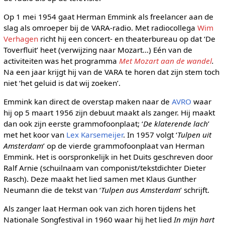
Op 1 mei 1954 gaat Herman Emmink als freelancer aan de
slag als omroeper bij de VARA-radio. Met radiocollega
Wim
Verhagen
richt hij een concert- en theaterbureau op dat ‘De
Toverfluit’ heet (verwijzing naar Mozart…) Eén van de
activiteiten was het programma
Met Mozart aan de wandel
.
Na een jaar krijgt hij van de VARA te horen dat zijn stem toch
niet ‘het geluid is dat wij zoeken’.
Emmink kan direct de overstap maken naar de
AVRO
waar
hij op 5 maart 1956 zijn debuut maakt als zanger. Hij maakt
dan ook zijn eerste grammofoonplaat; ‘
De klaterende lach
’
met het koor van
Lex Karsemeijer
. In 1957 volgt ‘
Tulpen uit
Amsterdam
’ op de vierde grammofoonplaat van Herman
Emmink. Het is oorspronkelijk in het Duits geschreven door
Ralf Arnie (schuilnaam van componist/tekstdichter Dieter
Rasch). Deze maakt het lied samen met Klaus Gunther
Neumann die de tekst van ‘
Tulpen aus Amsterdam
’ schrijft.
Als zanger laat Herman ook van zich horen tijdens het
Nationale Songfestival in 1960 waar hij het lied
In mijn hart