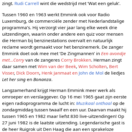
zingt.
Rudi Carrell
wint die wedstrijd met ‘Wat een geluk’.
Tussen 1960 en 1963 werkt Emmink ook voor Radio
Luxemburg, de commerciële zender met Nederlandstalige
programma’s. Hij verzorgt vier jaar lang elke week drie
uitzendingen, waarin onder andere een quiz voor mensen
die Herman bij benzinestations overvalt en natuurlijk
reclame wordt gemaakt voor het benzinemerk. De zanger
Emmink doet ook mee met ‘De Zingmannen’ in
Een avondje
met…Corry
van de zangeres
Corry Brokken
. Herman zingt
daar samen met
Wim van der Beek
,
Wim Scholten
,
Bert
Visser
,
Dick Doorn
,
Henk Janmaat en
John de Mol
de liedjes
Let her sing
en
Bonanza
.
Langzamerhand krijgt Herman Emmink meer werk als
omroeper en verslaggever. Op 16 mei 1965 gaat zijn eerste
eigen radioprogramma de lucht in:
Muzikaal onthaal
op de
zondagmiddag tussen twaalf en een uur. Daarvan maakt hij
tussen 1965 en 1982 maar liefst 830 live-uitzendingen! Op
27 juni 1982 is de laatste uitzending. Legendarische gast is
de heer Ruigrok uit Den Haag die aan een sprakeloze