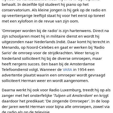
behaalt. In dezelfde tijd studeert hij piano op het
conservatorium. Als kleine jongen is hij gek op de radio en
op veertienjarige leeftijd staat hij voor het eerst op toneel
met een xylofoon in de revue van zijn oom.
‘Omroeper worden bij de radio’ is zijn hartenwens. Direct na
zijn schooljaren moet hij in militaire dienst en wordt hij
uitgezonden naar Nederlands Indië. Daar komt hij terecht in
Menando, op Noord-Celebes en gaat er werken bij ‘Radio
Sario’ de omroep voor de strijdkrachten. Weer terug in
Nederland solliciteert hij bij de diverse omroepen, maar
heeft nergens succes. Een baan bij de Amsterdamse
Telefoondienst volgt. Wanneer de
VARA
in 1954 een
advertentie plaatst waarin een omroeper wordt gevraagd
solliciteert Herman weer en wordt aangenomen.
Daarna werkt hij ook voor Radio Luxemburg, treedt hij op als
zanger met het onsterfelijke ‘
Tulpen uit Amsterdam
’ en krijgt
daardoor het predikaat: ‘De zingende Omroeper’. In de loop
der jaren werkt Herman voor bijna alle omroepen, zowel via
de radio als op de televisie.