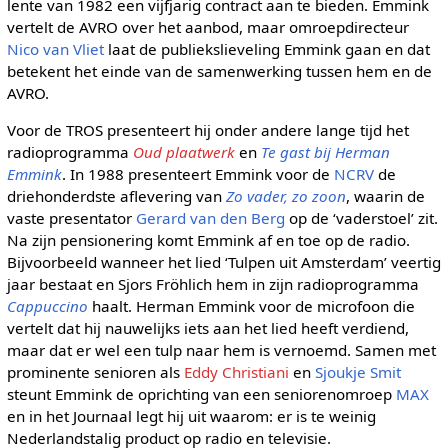
lente van 1982 een vijfjarig contract aan te bieden. Emmink
vertelt de AVRO over het aanbod, maar omroepdirecteur
Nico van Vliet
laat de publiekslieveling Emmink gaan en dat
betekent het einde van de samenwerking tussen hem en de
AVRO.
Voor de TROS presenteert hij onder andere lange tijd het
radioprogramma
Oud plaatwerk
en
Te gast bij Herman
Emmink
. In 1988 presenteert Emmink voor de
NCRV
de
driehonderdste aflevering van
Zo vader, zo zoon
, waarin de
vaste presentator
Gerard van den Berg
op de ‘vaderstoel’ zit.
Na zijn pensionering komt Emmink af en toe op de radio.
Bijvoorbeeld wanneer het lied ‘Tulpen uit Amsterdam’ veertig
jaar bestaat en Sjors Fröhlich hem in zijn radioprogramma
Cappuccino
haalt. Herman Emmink voor de microfoon die
vertelt dat hij nauwelijks iets aan het lied heeft verdiend,
maar dat er wel een tulp naar hem is vernoemd. Samen met
prominente senioren als
Eddy Christiani
en
Sjoukje Smit
steunt Emmink de oprichting van een seniorenomroep
MAX
en in het Journaal legt hij uit waarom: er is te weinig
Nederlandstalig product op radio en televisie.