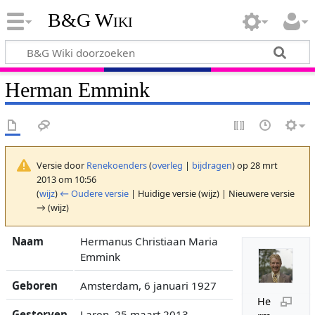
B&G Wiki
Herman Emmink
Versie door
Renekoenders
(
overleg
|
bijdragen
)
op 28 mrt
2013 om 10:56
(
wijz
)
← Oudere versie
| Huidige versie (wijz) | Nieuwere versie
→ (wijz)
Naam
Hermanus Christiaan Maria
Emmink
Geboren
Amsterdam, 6 januari 1927
He
Gestorven
Laren, 25 maart 2013