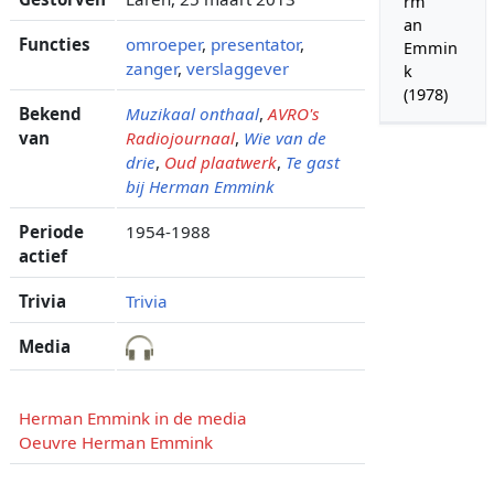
rm
an
Functies
omroeper
,
presentator
,
Emmin
zanger
,
verslaggever
k
(1978)
Bekend
Muzikaal onthaal
,
AVRO's
van
Radiojournaal
,
Wie van de
drie
,
Oud plaatwerk
,
Te gast
bij Herman Emmink
Periode
1954-1988
actief
Trivia
Trivia
Media
Herman Emmink in de media
Oeuvre Herman Emmink