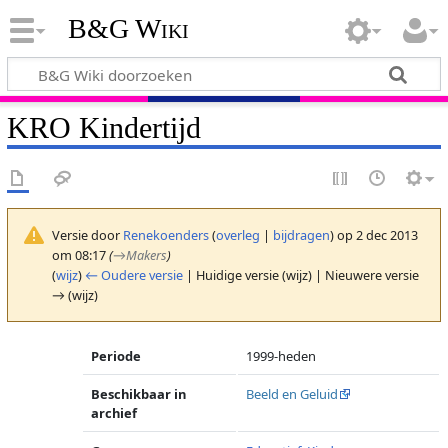
B&G Wiki
KRO Kindertijd
Versie door
Renekoenders
(
overleg
|
bijdragen
)
op 2 dec 2013
om 08:17
(
→
Makers
)
(
wijz
)
← Oudere versie
| Huidige versie (wijz) | Nieuwere versie
→ (wijz)
Periode
1999-heden
Beschikbaar in
Beeld en Geluid
archief