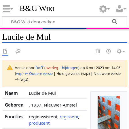
B&G Wiki
Lucile de Mul
Versie door
DofT
(
overleg
|
bijdragen
)
op 6 mrt 2023 om 14:06
(
wijz
)
← Oudere versie
| Huidige versie (wijz) | Nieuwere versie
→ (wijz)
Naam
Lucile de Mul
Geboren
, 1937, Nieuwer-Amstel
Functies
regieassistent,
regisseur
,
producent