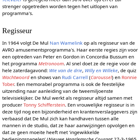
strenger opgetreden worden tegen het uitlopen van
programma's.
Regisseur
In 1964 volgt De Mul
Nan Wamelink
op als regisseur van de
AVRO amusementsprogramma's. Haar eerste regies zijn voor
een optreden van Peter en Gordon in Concordia Bussum en
het programma
Metronoom
. Al snel doet ze de regie voor de
hele zaterdagavond:
Wie van de drie
,
Willy en Willeke
, de quiz
Wachtwoord
en shows van
Rudi Carrell
(
Caroussel
) en
Ronnie
Tober
. Een memorabel programma is ook de feestelijke
uitzending naar aanleiding van de tweemiljoenste
televisiekijker. De Mul werkt als regisseur altijd samen met
producer
Tonny Schifferstein
. Een vrouwelijke regisseur is in
deze tijd nog een bijzonderheid en krantenverslaggevers zijn
verbaasd dat De Mul zich kan handhaven tussen alle
mannen in de studio, dat ze haar aanwijzingen opvolgen en
dat ze geen moeite heeft met ‘ingewikkelde
bedieningspanelen’ (
Nieuwe Haarlemsche Courant
27-3-1965