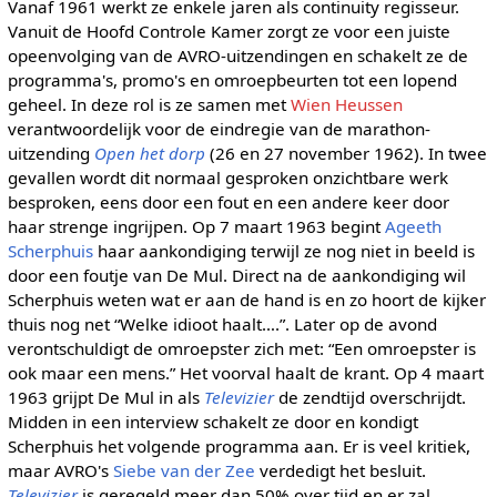
Vanaf 1961 werkt ze enkele jaren als continuity regisseur.
Vanuit de Hoofd Controle Kamer zorgt ze voor een juiste
opeenvolging van de AVRO-uitzendingen en schakelt ze de
programma's, promo's en omroepbeurten tot een lopend
geheel. In deze rol is ze samen met
Wien Heussen
verantwoordelijk voor de eindregie van de marathon-
uitzending
Open het dorp
(26 en 27 november 1962). In twee
gevallen wordt dit normaal gesproken onzichtbare werk
besproken, eens door een fout en een andere keer door
haar strenge ingrijpen. Op 7 maart 1963 begint
Ageeth
Scherphuis
haar aankondiging terwijl ze nog niet in beeld is
door een foutje van De Mul. Direct na de aankondiging wil
Scherphuis weten wat er aan de hand is en zo hoort de kijker
thuis nog net “Welke idioot haalt….”. Later op de avond
verontschuldigt de omroepster zich met: “Een omroepster is
ook maar een mens.” Het voorval haalt de krant. Op 4 maart
1963 grijpt De Mul in als
Televizier
de zendtijd overschrijdt.
Midden in een interview schakelt ze door en kondigt
Scherphuis het volgende programma aan. Er is veel kritiek,
maar AVRO's
Siebe van der Zee
verdedigt het besluit.
Televizier
is geregeld meer dan 50% over tijd en er zal