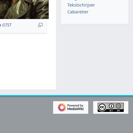
Tekstschrijver
Cabaretier
n
GTST