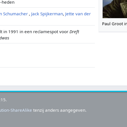
-heden
n Schumacher
,
Jack Spijkerman
,
Jette van der
Paul Groot i
lt in 1991 in een reclamespot voor
Dreft
dwas
:15.
tion-ShareAlike
tenzij anders aangegeven.