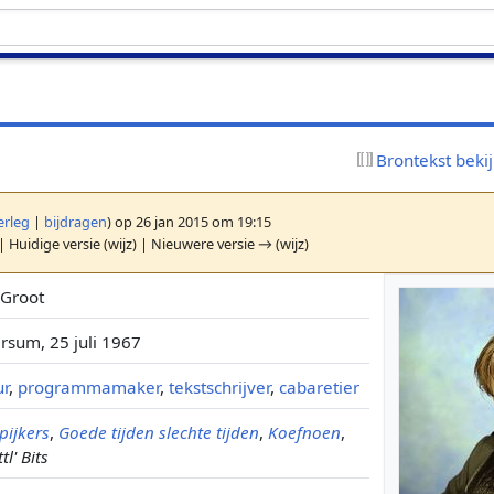
Brontekst beki
erleg
|
bijdragen
)
op 26 jan 2015 om 19:15
| Huidige versie (wijz) | Nieuwere versie → (wijz)
 Groot
ersum, 25 juli 1967
ur
,
programmamaker
,
tekstschrijver
,
cabaretier
pijkers
,
Goede tijden slechte tijden
,
Koefnoen
,
tl' Bits