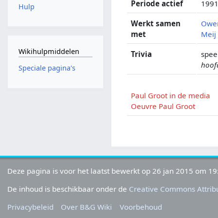
Periode actief
1991
Hulp
Werkt samen
Owe
met
Meij
Wikihulpmiddelen
Trivia
spee
hoof
Speciale pagina's
Paul Groot in de media
Oeuvre Paul Groot
Deze pagina is voor het laatst bewerkt op 26 jan 2015 om 19
De inhoud is beschikbaar onder de
Creative Commons Attribu
Privacybeleid
Over B&G Wiki
Voorbehoud