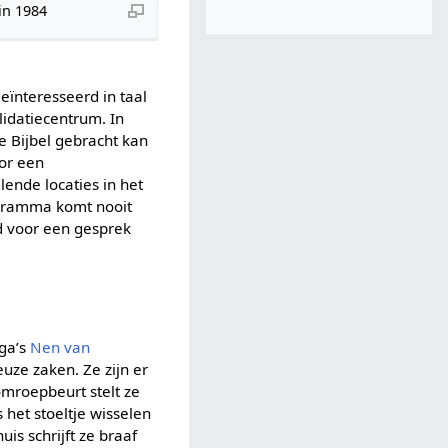
in 1984
eïnteresseerd in taal
idatiecentrum. In
e Bijbel gebracht kan
oor een
ende locaties in het
rogramma komt nooit
d voor een gesprek
ega’s
Nen van
euze zaken. Ze zijn er
 omroepbeurt stelt ze
 het stoeltje wisselen
is schrijft ze braaf