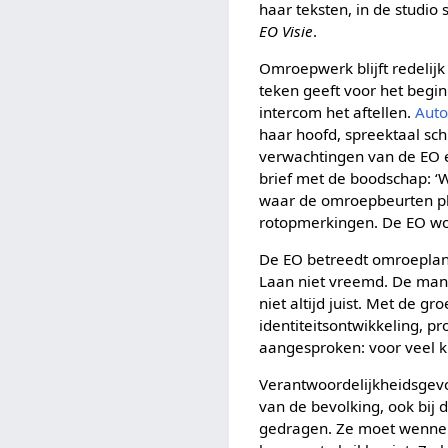
haar teksten, in de studio 
EO Visie
.
Omroepwerk blijft redelijk
teken geeft voor het begin
intercom het aftellen.
Aut
haar hoofd, spreektaal sch
verwachtingen van de EO er
brief met de boodschap: ‘W
waar de omroepbeurten pla
rotopmerkingen. De EO wor
De EO betreedt omroepland
Laan niet vreemd. De mani
niet altijd juist. Met de
identiteitsontwikkeling, p
aangesproken: voor veel k
Verantwoordelijkheidsgevoe
van de bevolking, ook bij 
gedragen. Ze moet wennen 