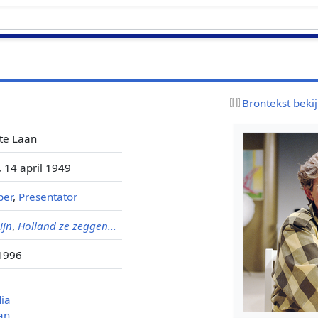
Brontekst beki
te Laan
, 14 april 1949
per
,
Presentator
ijn
,
Holland ze zeggen...
 1996
dia
an