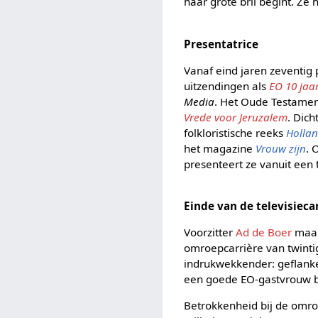
haar grote bril begint. Ze
Presentatrice
Vanaf eind jaren zeventig
uitzendingen als
EO 10 jaa
Media
. Het Oude Testamen
Vrede voor Jeruzalem
. Dich
folkloristische reeks
Hollan
het magazine
Vrouw zijn
. 
presenteert ze vanuit een 
Einde van de televisieca
Voorzitter
Ad de Boer
maak
omroepcarrière van twinti
indrukwekkender: geflanke
een goede EO-gastvrouw bet
Betrokkenheid bij de omroep