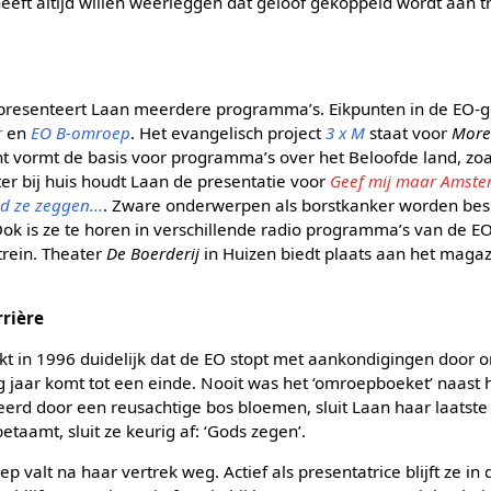
 heeft altijd willen weerleggen dat geloof gekoppeld wordt aan 
 presenteert Laan meerdere programma’s. Eikpunten in de EO-ge
r
en
EO B-omroep
. Het evangelisch project
3 x M
staat voor
More
t vormt de basis voor programma’s over het Beloofde land, zo
ter bij huis houdt Laan de presentatie voor
Geef mij maar Amst
d ze zeggen...
. Zware onderwerpen als borstkanker worden be
Ook is ze te horen in verschillende radio programma’s van de E
trein. Theater
De Boerderij
in Huizen biedt plaats aan het maga
rrière
t in 1996 duidelijk dat de EO stopt met aankondigingen door 
g jaar komt tot een einde. Nooit was het ‘omroepboeket’ naast 
erd door een reusachtige bos bloemen, sluit Laan haar laatste
aamt, sluit ze keurig af: ‘Gods zegen’.
 valt na haar vertrek weg. Actief als presentatrice blijft ze in