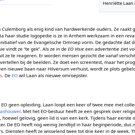
Henriëtte Laan 
in Culemborg als enig kind van hardwerkende ouders. Ze raakt g
a haar studie logopedie is ze in Arnhem werkzaam in een reval
e initiatief van de Evangelische Omroep vorm. De gedachte dat d
ie vindt ze “te gek”. Als ze in de
EO Visie
een advertentie ziet v
 ze te reageren. Er worden mensen gezocht die vanaf verschill
 vertellen bij de beelden. Ze doet een screentest, maar het p
 een nieuwe baan naar Hilversum verhuist, wordt ze plots gebel
s
. De
EO
wil Laan als nieuwe omroepster.
e EO geen opleiding. Laan loopt een keer of twee mee met coll
lashouwer
. Met het EO-bestuur heeft ze een gesprek over religi
n, hoewel gelovig, geen lid is van een kerk. Tijdens haar eerste
ker. De EO heeft nog weinig zendtijd in haar beginperiode, dus is
 Diensten heeft ze wisselend twee tot drie keer in de week. Thu