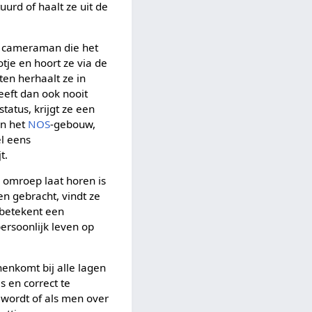
uurd of haalt ze uit de
de cameraman die het
otje en hoort ze via de
sten herhaalt ze in
eeft dan ook nooit
tatus, krijgt ze een
in het
NOS
-gebouw,
l eens
t.
 omroep laat horen is
n gebracht, vindt ze
 betekent een
ersoonlijk leven op
nenkomt bij alle lagen
s en correct te
 wordt of als men over