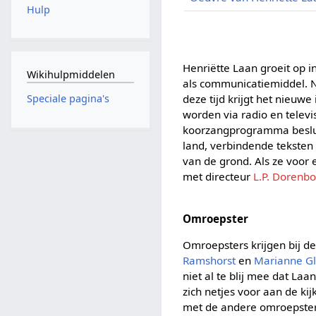
Hulp
Henriëtte Laan groeit op 
Wikihulpmiddelen
als communicatiemiddel. N
Speciale pagina's
deze tijd krijgt het nieuw
worden via radio en televis
koorzangprogramma besluit
land, verbindende teksten
van de grond. Als ze voor
met directeur
L.P. Dorenbo
Omroepster
Omroepsters krijgen bij d
Ramshorst
en
Marianne G
niet al te blij mee dat Laa
zich netjes voor aan de kij
met de andere omroepsters.