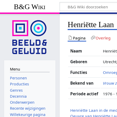
B&G Wiki
Henriëtte Laan
Pagina
Overleg
Naam
Henriët
Geboren
Utrecht
Menu
Functies
Omroe
Personen
Bekend van
Vrouw z
Producties
Genres
Periode actief
1976 -
Decennia
Onderwerpen
Recente wijzigingen
Henriëtte Laan in de me
Willekeurige pagina
Oeuvre van Henriëtte La