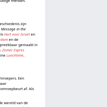
truttige mensen.
schiedenis zijn
 Message in the
als
Hart voor Israël
en
erdam
en de
spreekbaar gemaakt in
O.
Zomer Expres
zine
Lunchtime
.
omroepers. Een
haar
 omroepbeurt af. Als
 de wereld van de