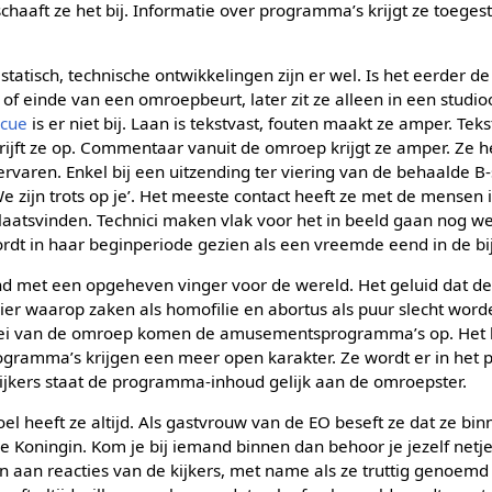
schaaft ze het bij. Informatie over programma’s krijgt ze toegest
 statisch, technische ontwikkelingen zijn er wel. Is het eerder 
 of einde van een omroepbeurt, later zit ze alleen in een studio
ocue
is er niet bij. Laan is tekstvast, fouten maakt ze amper. Tek
rijft ze op. Commentaar vanuit de omroep krijgt ze amper. Ze h
varen. Enkel bij een uitzending ter viering van de behaalde B-s
e zijn trots op je’. Het meeste contact heeft ze met de mensen 
atsvinden. Technici maken vlak voor het in beeld gaan nog we
dt in haar beginperiode gezien als een vreemde eend in de bij
 met een opgeheven vinger voor de wereld. Het geluid dat de
er waarop zaken als homofilie en abortus als puur slecht worde
 groei van de omroep komen de amusementsprogramma’s op. Het
rogramma’s krijgen een meer open karakter. Ze wordt er in het p
ijkers staat de programma-inhoud gelijk aan de omroepster.
l heeft ze altijd. Als gastvrouw van de EO beseft ze dat ze bin
de Koningin. Kom je bij iemand binnen dan behoor je jezelf netje
aan reacties van de kijkers, met name als ze truttig genoemd