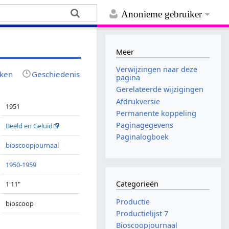
Anonieme gebruiker
Meer
Verwijzingen naar deze
jken
Geschiedenis
pagina
Gerelateerde wijzigingen
Afdrukversie
1951
Permanente koppeling
Paginagegevens
Beeld en Geluid
Paginalogboek
bioscoopjournaal
1950-1959
Categorieën
1'11"
Productie
bioscoop
Productielijst 7
Bioscoopjournaal