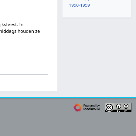
1950-1959
ksfeest. In
s middags houden ze