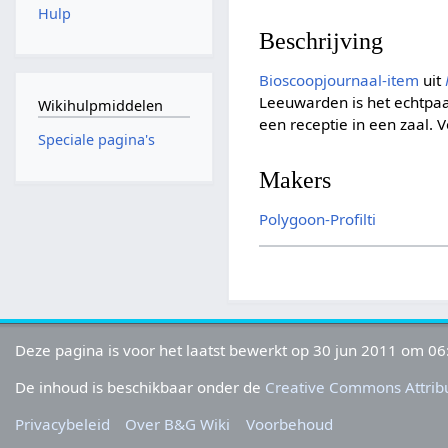
Hulp
Beschrijving
Bioscoopjournaal-item
uit
Leeuwarden is het echtpaar
Wikihulpmiddelen
een receptie in een zaal. 
Speciale pagina's
Makers
Polygoon-Profilti
Deze pagina is voor het laatst bewerkt op 30 jun 2011 om 06
De inhoud is beschikbaar onder de
Creative Commons Attribu
Privacybeleid
Over B&G Wiki
Voorbehoud