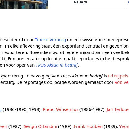
Gallery
presenteerd door
Tineke Verburg
en een wisselende medepresen
In elke aflevering staat één exportland centraal en geven o
en exporteren. Bovendien wordt iedere maand aan een veelbelov
eikt. Een presentator op locatie maakt reportages in het bespro
een voorloper van
TROS Aktua in bedrijf
.
Export
terug. In navolging van
TROS Aktua in bedrijf
is
Ed Nijpels
Verburg. De reportages op locatie worden gemaakt door
Rob Ve
g
(1986-1990, 1998),
Pieter Winsemius
(1986-1987),
Jan Terlou
wen
(1987),
Sergio Orlandini
(1989),
Frank Houben
(1989),
Yvon