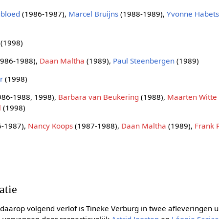
gbloed
(1986-1987),
Marcel Bruijns
(1988-1989),
Yvonne Habet
(1998)
986-1988),
Daan Maltha
(1989),
Paul Steenbergen
(1989)
r
(1998)
986-1988, 1998),
Barbara van Beukering
(1988),
Maarten Witte
l
(1998)
-1987),
Nancy Koops
(1987-1988),
Daan Maltha
(1989),
Frank
atie
rop volgend verlof is Tineke Verburg in twee afleveringen uit 