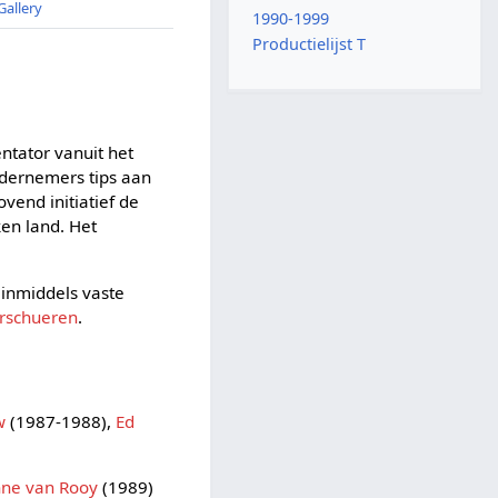
Gallery
1990-1999
Productielijst T
tator vanuit het
ndernemers tips aan
end initiatief de
ken land. Het
inmiddels vaste
rschueren
.
w
(1987-1988),
Ed
ne van Rooy
(1989)