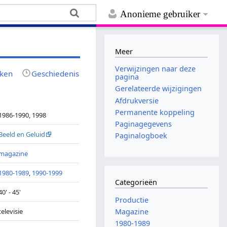
Anonieme gebruiker
Meer
Verwijzingen naar deze
jken
Geschiedenis
pagina
Gerelateerde wijzigingen
Afdrukversie
Permanente koppeling
1986-1990, 1998
Paginagegevens
Beeld en Geluid
Paginalogboek
magazine
1980-1989
,
1990-1999
Categorieën
40' - 45'
Productie
televisie
Magazine
1980-1989