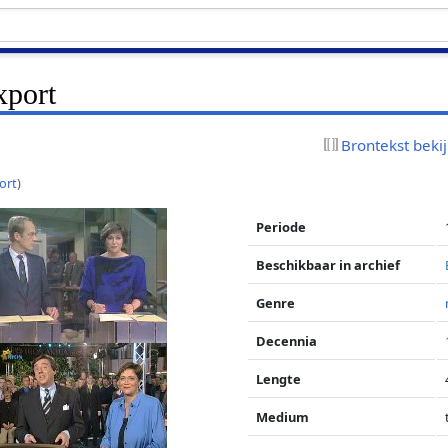
port
Brontekst beki
ort
)
Periode
Beschikbaar in archief
Genre
Decennia
Lengte
Medium