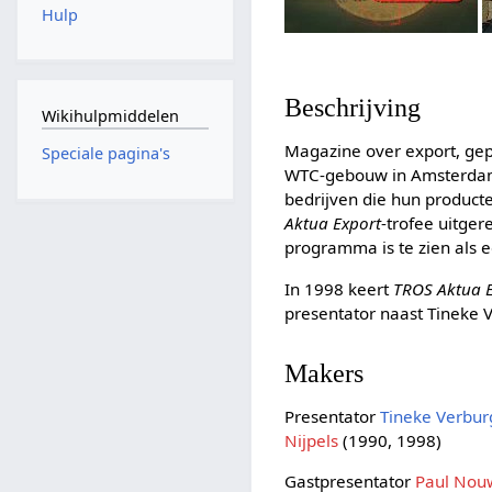
Hulp
Beschrijving
Wikihulpmiddelen
Magazine over export, ge
Speciale pagina's
WTC-gebouw in Amsterdam. 
bedrijven die hun product
Aktua Export
-trofee uitger
programma is te zien als 
In 1998 keert
TROS Aktua 
presentator naast Tineke 
Makers
Presentator
Tineke Verbur
Nijpels
(1990, 1998)
Gastpresentator
Paul Nou