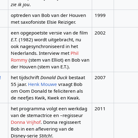
zie ik jou
.
optreden van Bob van der Houven
1999
met saxofoniste Elsie Reiziger.
een opgepoetste versie van de film
2002
E.T.
(1982) wordt uitgebracht, nu
ook nagesynchroniseerd in het
Nederlands. Interview met
Phil
Rommy
(stem van Elliot) en Bob van
der Houven (stem van E.T.).
!
het tijdschrift
Donald Duck
bestaat
2007
55 jaar.
Henk Mouwe
vraagt Bob
om Oom Donald te feliciteren als
de neefjes Kwik, Kwek en Kwak.
het programma volgt een werkdag
2011
van de stemactrice en –regisseur
Donna Vrijhof
. Donna regisseert
Bob in een aflevering van de
Disney-serie
Stitch!
.