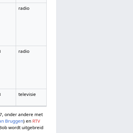
radio
3
radio
3
televisie
07, onder andere met
van Bruggen
) en
RTV
Bob wordt uitgebreid