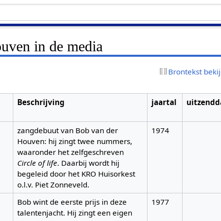
uven in de media
Brontekst beki
Beschrijving
jaartal
uitzend
zangdebuut van Bob van der
1974
Houven: hij zingt twee nummers,
waaronder het zelfgeschreven
Circle of life
. Daarbij wordt hij
begeleid door het KRO Huisorkest
o.l.v. Piet Zonneveld.
Bob wint de eerste prijs in deze
1977
talentenjacht. Hij zingt een eigen