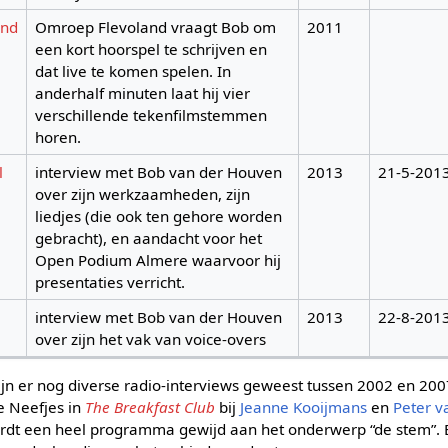
and
Omroep Flevoland vraagt Bob om
2011
een kort hoorspel te schrijven en
dat live te komen spelen. In
anderhalf minuten laat hij vier
verschillende tekenfilmstemmen
horen.
l
interview met Bob van der Houven
2013
21-5-201
over zijn werkzaamheden, zijn
liedjes (die ook ten gehore worden
gebracht), en aandacht voor het
Open Podium Almere waarvoor hij
presentaties verricht.
interview met Bob van der Houven
2013
22-8-201
over zijn het vak van voice-overs
zijn er nog diverse radio-interviews geweest tussen 2002 en 20
e Neefjes in
The Breakfast Club
bij
Jeanne Kooijmans
en
Peter 
dt een heel programma gewijd aan het onderwerp “de stem”. 