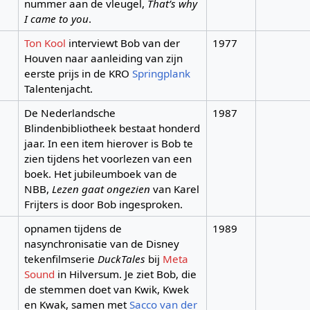
nummer aan de vleugel,
That’s why
I came to you
.
Ton Kool
interviewt Bob van der
1977
Houven naar aanleiding van zijn
eerste prijs in de KRO
Springplank
Talentenjacht.
De Nederlandsche
1987
Blindenbibliotheek bestaat honderd
jaar. In een item hierover is Bob te
zien tijdens het voorlezen van een
boek. Het jubileumboek van de
NBB,
Lezen gaat ongezien
van Karel
Frijters is door Bob ingesproken.
opnamen tijdens de
1989
nasynchronisatie van de Disney
tekenfilmserie
DuckTales
bij
Meta
Sound
in Hilversum. Je ziet Bob, die
de stemmen doet van Kwik, Kwek
en Kwak, samen met
Sacco van der