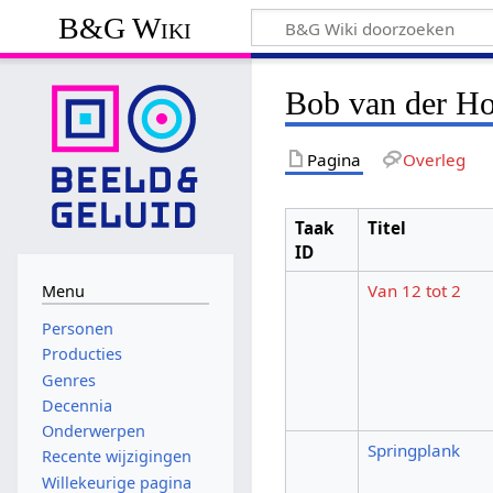
B&G Wiki
Bob van der Ho
Pagina
Overleg
Taak
Titel
ID
Van 12 tot 2
Menu
Personen
Producties
Genres
Decennia
Onderwerpen
Springplank
Recente wijzigingen
Willekeurige pagina