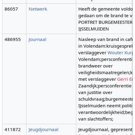
86057
Netwerk
Heeft de gemeente voldo
gedaan om de brand te v
PORTRET BURGEMEESTER
IJSSELMUIDEN
486955
Journaal
Nasleep van brand in caf
in Volendam:kruisgesprek
verslaggever
Wouter Kurp
Volendam;persconferentie
brandweer over
veiligheidsmaatregelen;k
met verslaggever
Gerri Ei
Zaandijk;persconferentie v
van justitie over
schuldvraag;burgemeeste
IJsselmuiden neemt politi
verantwoordelijkheid;beg
van slachtoffers;
411872
Jeugdjournaal
Jeugdjournaal, gepresent