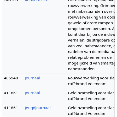
rouwverwerking. Grimber
met nabestaanden over d
rouwverwerking van door 
geweld of grote rampen
omgekomen personen. Aa
komt daarbij oa de individ
verhalen, de strijdbare ops
van veel nabestaanden, de
nadelen van de media-aan
relatieproblemen en de
mogelijkheid van smarteg
nabestaanden.
486948
Journaal
Rouwverwerking voor slac
cafébrand Volendam
411861
Journaal
Geldinzameling voor slach
cafébrand Volendam
411861
Jeugdjournaal
Geldinzameling voor slach
cafébrand Volendam