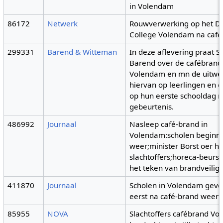
in Volendam
86172
Netwerk
Rouwverwerking op het D
College Volendam na caf
299331
Barend & Witteman
In deze aflevering praat S
Barend over de cafébrand
Volendam en mn de uitwe
hiervan op leerlingen en 
op hun eerste schooldag 
gebeurtenis.
486992
Journaal
Nasleep café-brand in
Volendam:scholen beginn
weer;minister Borst oer h
slachtoffers;horeca-beurs i
het teken van brandveiligh
411870
Journaal
Scholen in Volendam geve
eerst na café-brand weer l
85955
NOVA
Slachtoffers cafébrand V