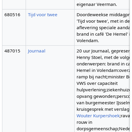
eigenaar Veerman.
680516
Tijd voor twee
Doordeweekse middagpr
'Tijd voor twee', met in de
aflevering speciale aanda
brand in café 'De Hemel' i
Volendam.
487015
Journaal
20 uur Journaal, gepresen
Henny Stoel, met de volg
onderwerpen: brand in ca
Hemel in Volendam:overzi
ramp bij nacht;minister Bo
VWS over capaciteit
hulpverlening;ziekenhuize
opvang gewonden;perscon
van burgemeester IJsselm
kruisgesprek met verslag
Wouter Kurpershoek
;ravag
rouw in
dorpsgemeenschap;Neder