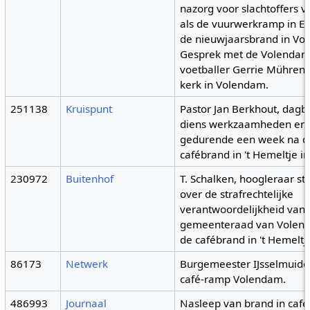
nazorg voor slachtoffers 
als de vuurwerkramp in E
de nieuwjaarsbrand in Vo
Gesprek met de Volendam
voetballer Gerrie Mühren 
kerk in Volendam.
251138
Kruispunt
Pastor Jan Berkhout, dagb
diens werkzaamheden en 
gedurende een week na d
cafébrand in 't Hemeltje 
230972
Buitenhof
T. Schalken, hoogleraar str
over de strafrechtelijke
verantwoordelijkheid van
gemeenteraad van Volen
de cafébrand in 't Hemeltj
86173
Netwerk
Burgemeester IJsselmuide
café-ramp Volendam.
486993
Journaal
Nasleep van brand in caf