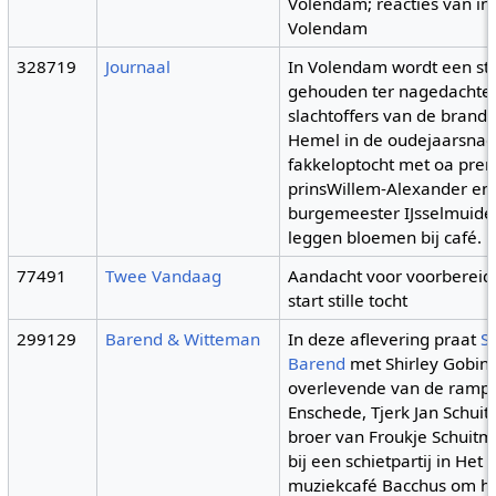
Volendam; reacties van i
Volendam
328719
Journaal
In Volendam wordt een stil
gehouden ter nagedachten
slachtoffers van de brand 
Hemel in de oudejaarsnach
fakkeloptocht met oa prem
prinsWillem-Alexander en
burgemeester IJsselmuid
leggen bloemen bij café.
77491
Twee Vandaag
Aandacht voor voorbereid
start stille tocht
299129
Barend & Witteman
In deze aflevering praat
S
Barend
met Shirley Gobind
overlevende van de ramp 
Enschede, Tjerk Jan Schuit
broer van Froukje Schuitm
bij een schietpartij in He
muziekcafé Bacchus om he