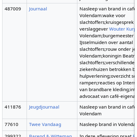
487009
Journaal
Nasleep van brand in café
Volendam:wake voor
slachtoffers;kruisgesprek 
verslaggever
Wouter Kurp
Volendam;burgemeester
IJsselmuiden over aantal
slachtoffers;rouw onder je
Volendam;koningin Beatri
slachtoffers;verschillende
ziekenhuizen betrokken bi
hulpverlening;overzicht so
rampen;reacties op Intern
van brandbare kleding;in
advocaat van café-eigenaa
411876
Jeugdjournaal
Nasleep van brand in café
Volendam
77610
Twee Vandaag
Nasleep brand in Volend
299322
Barend & Witteman
In deze aflevering praat
P