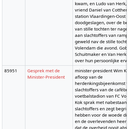
kwam, en Ludo van Herk, 
vriend Daniel van Cotthe
station Vlaardingen-Oost 
doodgeslagen, over de be
van stille tochten ter nag
aan slachtoffers van ramp
geweld nav de stille tocht 
Volendam die avond. Gobi
Schuitmaker en Van Herk v
over hun persoonlijke erv
85951
Gesprek met de
minister-president Wim Ko
Minister-President
afloop van de
herdenkingsbijeenkomst v
slachtoffers van de cafébr
voetbalstadion van FC Vo
Kok sprak met nabestaan
slachtoffers en zegt begrip
hebben voor de woede die
en de overlevenden heerst.
dat de overheid nooit abs