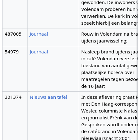
gewonden. De inwoners v
Volendam proberen hun ve
verwerken. De kerk in Vo
speelt hierbij een belangrij
487005
Journaal
Rouw in Volendam na bran
tijdens jaarwisseling;
54979
Journaal
Nasleep brand tijdens jaa
in café Volendam:verslech
toestand van aantal gewo
plaatselijke horeca over
maatregelen tegen bezoe
de 16 jaar;
301374
Nieuws aan tafel
In deze aflevering praat 
met Den Haag-corresponde
Wester, columniste Natas
en journalist Frénk van de
Gesproken wordt onder m
de cafébrand in Volendam
nieuwjaarsnacht 2001.