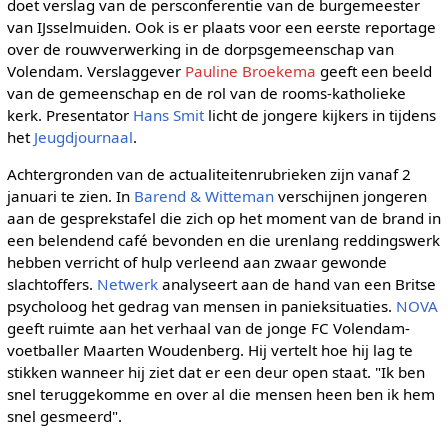
doet verslag van de persconferentie van de burgemeester
van IJsselmuiden. Ook is er plaats voor een eerste reportage
over de rouwverwerking in de dorpsgemeenschap van
Volendam. Verslaggever
Pauline Broekema
geeft een beeld
van de gemeenschap en de rol van de rooms-katholieke
kerk. Presentator
Hans Smit
licht de jongere kijkers in tijdens
het
Jeugdjournaal
.
Achtergronden van de actualiteitenrubrieken zijn vanaf 2
januari te zien. In
Barend & Witteman
verschijnen jongeren
aan de gesprekstafel die zich op het moment van de brand in
een belendend café bevonden en die urenlang reddingswerk
hebben verricht of hulp verleend aan zwaar gewonde
slachtoffers.
Netwerk
analyseert aan de hand van een Britse
psycholoog het gedrag van mensen in panieksituaties.
NOVA
geeft ruimte aan het verhaal van de jonge FC Volendam-
voetballer Maarten Woudenberg. Hij vertelt hoe hij lag te
stikken wanneer hij ziet dat er een deur open staat. "Ik ben
snel teruggekomme en over al die mensen heen ben ik hem
snel gesmeerd".