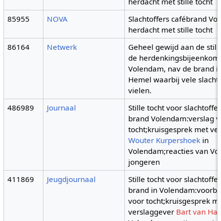
herdacht met stille tocht
85955
NOVA
Slachtoffers cafébrand V
herdacht met stille tocht
86164
Netwerk
Geheel gewijd aan de still
de herdenkingsbijeenkoms
Volendam, nav de brand i
Hemel waarbij vele slacht
vielen.
486989
Journaal
Stille tocht voor slachtoffe
brand Volendam:verslag 
tocht;kruisgesprek met ve
Wouter Kurpershoek
in
Volendam;reacties van V
jongeren
411869
Jeugdjournaal
Stille tocht voor slachtoffe
brand in Volendam:voorbe
voor tocht;kruisgesprek m
verslaggever
Bart van Ha