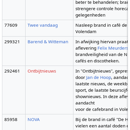
beter te behandelen; bran
strengere controle horeca
gelegenheden
77609
Twee vandaag
Nasleep brand in café de 
Volendam
299321
Barend & Witteman
In afwijking hiervan praat
aflevering
Felix Meurders
brandveiligheid van de N
cafés en discotheken.
292461
Ontbijtnieuws
In "Ontbijtnieuws", gepre
door
Jan de Hoop
, aandac
laatste nieuws, de weekbl
sport, de laatste beurscijf
shownieuws. In deze aflev
aandacht
voor de cafebrand in Vol
85958
NOVA
Bij de brand in café "De 
vielen een aantal doden e