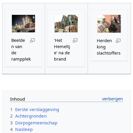
Beelde
'Het
Herden
n van
Hemeltj
king
de
e' na de
slachtoffers
rampplek
brand
Inhoud
1
Eerste verslaggeving
2
Achtergronden
3
Dorpsgemeenschap
4
Nasleep