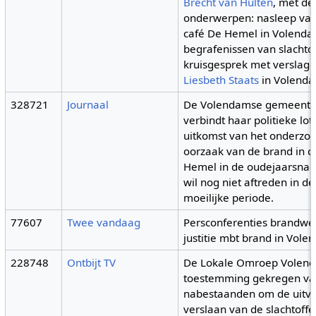
Brecht van Hulten
, met de
onderwerpen: nasleep van
café De Hemel in Volenda
begrafenissen van slachtof
kruisgesprek met verslagg
Liesbeth Staats
in Volend
328721
Journaal
De Volendamse gemeent
verbindt haar politieke lot
uitkomst van het onderzo
oorzaak van de brand in c
Hemel in de oudejaarsnac
wil nog niet aftreden in d
moeilijke periode.
77607
Twee vandaag
Persconferenties brandwe
justitie mbt brand in Vol
228748
Ontbijt TV
De Lokale Omroep Volend
toestemming gekregen va
nabestaanden om de uitva
verslaan van de slachtoffe