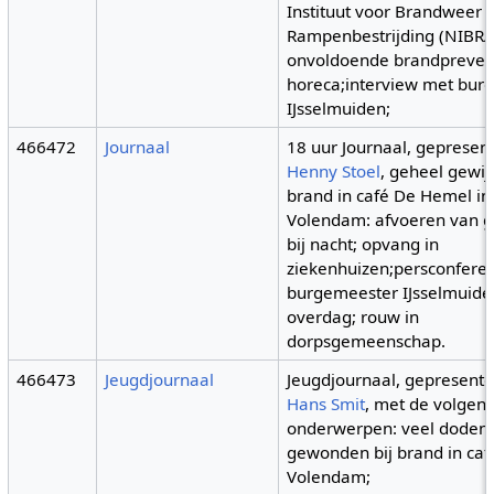
Instituut voor Brandweer 
Rampenbestrijding (NIBRA
onvoldoende brandprevent
horeca;interview met bur
IJsselmuiden;
466472
Journaal
18 uur Journaal, gepresen
Henny Stoel
, geheel gewij
brand in café De Hemel in
Volendam: afvoeren van
bij nacht; opvang in
ziekenhuizen;persconferen
burgemeester IJsselmuide
overdag; rouw in
dorpsgemeenschap.
466473
Jeugdjournaal
Jeugdjournaal, gepresent
Hans Smit
, met de volgen
onderwerpen: veel doden
gewonden bij brand in caf
Volendam;