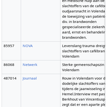
en medische hulp aan de
slachtoffers van de caféb
oudjaarsnacht in Volenda
de toewijzing van patiënt
div. in brandwonden
gespecialiseerde ziekenhu
aard, ernst en behandelin
brandwonden.
85957
NOVA
Levenslang trauma dreigt
slachtoffers van cafébrand
Volendam
86068
Netwerk
Sterke gemeenschapszin i
Volendam
487014
Journaal
Rouw in Volendam voor de
dodelijke slachtoffers van
tijdens de jaarwisseling in
Hemel.Interview met pasto
Berkhout van Vincentiuspa
zegt dat er een aparte ple