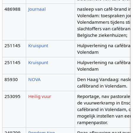
486988
Journaal
nasleep van café-brand in
Volendam: toespraken jo
Volendammers tijdens still
slachtoffers van cafébrand
Belgische ziekenhuizen;
251145
Kruispunt
Hulpverlening na cafébra
Volendam
251145
Kruispunt
Hulpverlening na cafébra
Volendam
85930
NOVA
Den Haag Vandaag: nasle
cafébrand in Volendam.
253095
Heilig vuur
Reportage, nav pastorale h
de vuurwerkramp in Ensc
cafébrand in Volendam, ov
mogelijk instellen van een
rampenpastor.
249709
Rondom tien
Deze aflevering gaat over