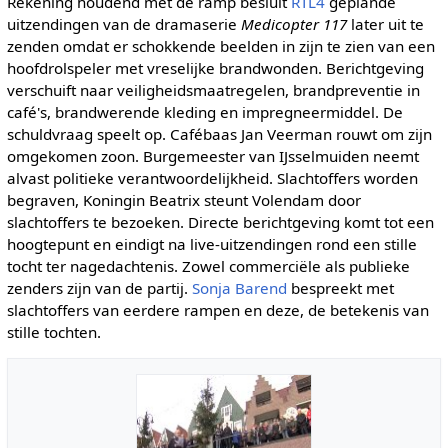
Rekening houdend met de ramp besluit
RTL4
geplande
uitzendingen van de dramaserie
Medicopter 117
later uit te
zenden omdat er schokkende beelden in zijn te zien van een
hoofdrolspeler met vreselijke brandwonden. Berichtgeving
verschuift naar veiligheidsmaatregelen, brandpreventie in
café's, brandwerende kleding en impregneermiddel. De
schuldvraag speelt op. Cafébaas Jan Veerman rouwt om zijn
omgekomen zoon. Burgemeester van IJsselmuiden neemt
alvast politieke verantwoordelijkheid. Slachtoffers worden
begraven, Koningin Beatrix steunt Volendam door
slachtoffers te bezoeken. Directe berichtgeving komt tot een
hoogtepunt en eindigt na live-uitzendingen rond een stille
tocht ter nagedachtenis. Zowel commerciële als publieke
zenders zijn van de partij.
Sonja Barend
bespreekt met
slachtoffers van eerdere rampen en deze, de betekenis van
stille tochten.