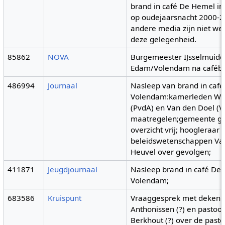
brand in café De Hemel i
op oudejaarsnacht 2000-2
andere media zijn niet w
deze gelegenheid.
85862
NOVA
Burgemeester IJsselmuide
Edam/Volendam na cafébr
486994
Journaal
Nasleep van brand in caf
Volendam:kamerleden W
(PvdA) en Van den Doel (V
maatregelen;gemeente gee
overzicht vrij; hoogleraar
beleidswetenschappen Va
Heuvel over gevolgen;
411871
Jeugdjournaal
Nasleep brand in café De
Volendam;
683586
Kruispunt
Vraaggesprek met deken 
Anthonissen (?) en pastoor
Berkhout (?) over de pasto