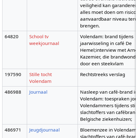
veiligheid kan garandere
alles moet doen om risico'
aanvaardbaar niveau teru
brengen.
64820
School tv
Volendam: brand tijdens
weekjournaal
jaarwisseling in café De
Hemel;interview met Arno
Kazemier, die brandwond
door een steekvlam
197590
Stille tocht
Rechtstreeks verslag
Volendam
486988
Journaal
Nasleep van café-brand in
Volendam: toespraken jo
Volendammers tijdens still
slachtoffers van cafébrand
Belgische ziekenhuizen;
486971
Jeugdjournaal
Bloemenzee in Volendam 
slachtoffers van café-bran