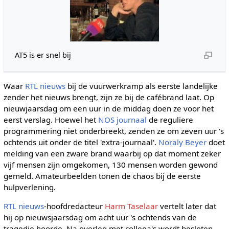
AT5 is er snel bij
Waar
RTL nieuws
bij de vuurwerkramp als eerste landelijke
zender het nieuws brengt, zijn ze bij de cafébrand laat. Op
nieuwjaarsdag om een uur in de middag doen ze voor het
eerst verslag. Hoewel het
NOS journaal
de reguliere
programmering niet onderbreekt, zenden ze om zeven uur 's
ochtends uit onder de titel 'extra-journaal'.
Noraly Beyer
doet
melding van een zware brand waarbij op dat moment zeker
vijf mensen zijn omgekomen, 130 mensen worden gewond
gemeld. Amateurbeelden tonen de chaos bij de eerste
hulpverlening.
RTL nieuws
-hoofdredacteur
Harm Taselaar
vertelt later dat
hij op nieuwsjaarsdag om acht uur 's ochtends van de
tragedie hoorde. Na overleg met collega's wordt besloten