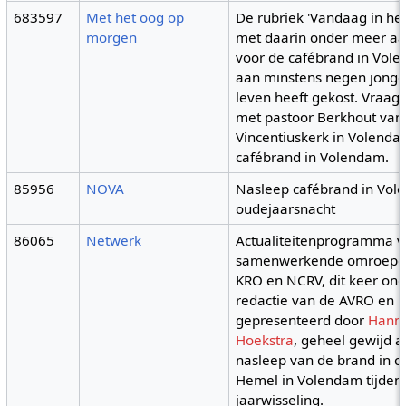
683597
Met het oog op
De rubriek 'Vandaag in he
morgen
met daarin onder meer a
voor de cafébrand in Vole
aan minstens negen jonge
leven heeft gekost. Vraag
met pastoor Berkhout van 
Vincentiuskerk in Volenda
cafébrand in Volendam.
85956
NOVA
Nasleep cafébrand in Vol
oudejaarsnacht
86065
Netwerk
Actualiteitenprogramma v
samenwerkende omroepe
KRO en NCRV, dit keer on
redactie van de AVRO en
gepresenteerd door
Hann
Hoekstra
, geheel gewijd 
nasleep van de brand in c
Hemel in Volendam tijden
jaarwisseling.