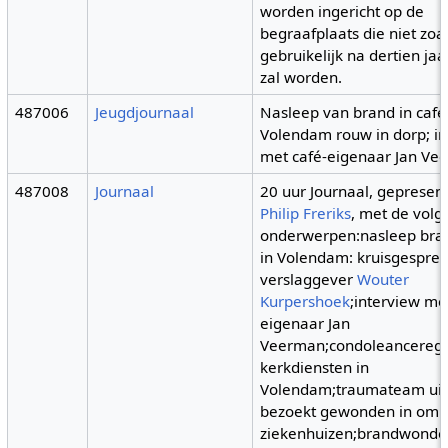
worden ingericht op de
begraafplaats die niet zoa
gebruikelijk na dertien ja
zal worden.
487006
Jeugdjournaal
Nasleep van brand in café
Volendam rouw in dorp; in
met café-eigenaar Jan Ve
487008
Journaal
20 uur Journaal, gepresen
Philip Freriks
, met de vol
onderwerpen:nasleep bran
in Volendam: kruisgespre
verslaggever
Wouter
Kurpershoek
;interview me
eigenaar Jan
Veerman;condoleanceregi
kerkdiensten in
Volendam;traumateam uit
bezoekt gewonden in oml
ziekenhuizen;brandwonde