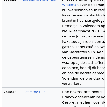
Witteman
over de eerste
hulpverlening vanuit café
Kaketoe aan de slachtoffe
brand in het naastgelegen
Hemeltje in Volendam op
nieuwjaarsnacht 2001. Gas
de heer Jonker, eigenaar 
Kaketoe, zijn zoon, een aa
gasten uit het café en tw
van Slachtofferhulp. Aan
de gebeurtenissen, de ma
waarop zij de slachtoffer
geholpen, hoe zij dit heb
en hoe de hechte gemeen
Volendam de brand zal g
verwerken.
246843
Het elfde uur
Han Boxma, arts/hoofd
Brandwondencentrum Rot
Gesprek met hem over de