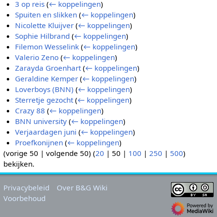
3 op reis
(
← koppelingen
)
Spuiten en slikken
(
← koppelingen
)
Nicolette Kluijver
(
← koppelingen
)
Sophie Hilbrand
(
← koppelingen
)
Filemon Wesselink
(
← koppelingen
)
Valerio Zeno
(
← koppelingen
)
Zarayda Groenhart
(
← koppelingen
)
Geraldine Kemper
(
← koppelingen
)
Loverboys (BNN)
(
← koppelingen
)
Sterretje gezocht
(
← koppelingen
)
Crazy 88
(
← koppelingen
)
BNN university
(
← koppelingen
)
Verjaardagen juni
(
← koppelingen
)
Proefkonijnen
(
← koppelingen
)
(
vorige 50
|
volgende 50
) (
20
|
50
|
100
|
250
|
500
)
bekijken.
Privacybeleid
Over B&G Wiki
Voorbehoud