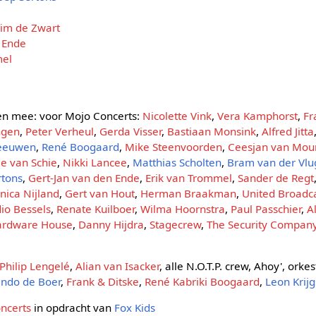
im de Zwart
 Ende
mel
n mee: voor Mojo Concerts:
Nicolette Vink
,
Vera Kamphorst
,
Fr
ngen
,
Peter Verheul
,
Gerda Visser
,
Bastiaan Monsink
,
Alfred Jitta
eeuwen
,
René Boogaard
,
Mike Steenvoorden
,
Ceesjan van Mou
e van Schie
,
Nikki Lancee
,
Matthias Scholten
,
Bram van der Vlu
rtons
,
Gert-Jan van den Ende
,
Erik van Trommel
,
Sander de Regt
nica Nijland
,
Gert van Hout
,
Herman Braakman
,
United Broadcas
dio Bessels
,
Renate Kuilboer
,
Wilma Hoornstra
,
Paul Passchier
,
A
ardware House
,
Danny Hijdra
,
Stagecrew
,
The Security Compan
Philip Lengelé
,
Alian van Isacker
, alle N.O.T.P. crew, Ahoy', orke
ndo de Boer
,
Frank & Ditske
,
René Kabriki Boogaard
,
Leon Krij
ncerts
in opdracht van
Fox Kids