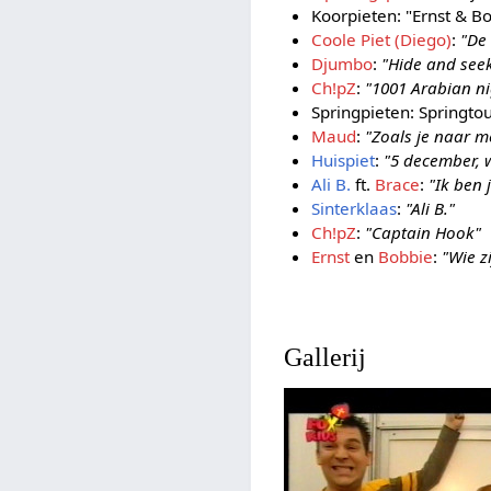
Koorpieten: "Ernst & Bo
Coole Piet (Diego)
:
"De
Djumbo
:
"Hide and see
Ch!pZ
:
"1001 Arabian ni
Springpieten: Springto
Maud
:
"Zoals je naar me
Huispiet
:
"5 december, 
Ali B.
ft.
Brace
:
"Ik ben 
Sinterklaas
:
"Ali B."
Ch!pZ
:
"Captain Hook"
Ernst
en
Bobbie
:
"Wie z
Gallerij