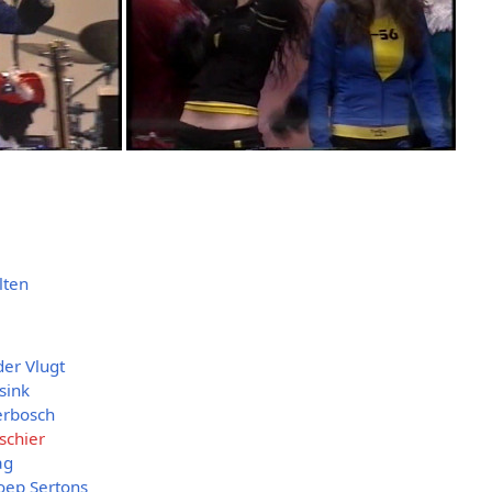
lten
er Vlugt
sink
erbosch
schier
ag
oep Sertons