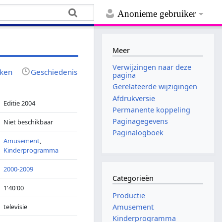
Anonieme gebruiker
Meer
Verwijzingen naar deze
jken
Geschiedenis
pagina
Gerelateerde wijzigingen
Afdrukversie
Editie 2004
Permanente koppeling
Paginagegevens
Niet beschikbaar
Paginalogboek
Amusement
,
Kinderprogramma
2000-2009
Categorieën
1'40'00
Productie
televisie
Amusement
Kinderprogramma