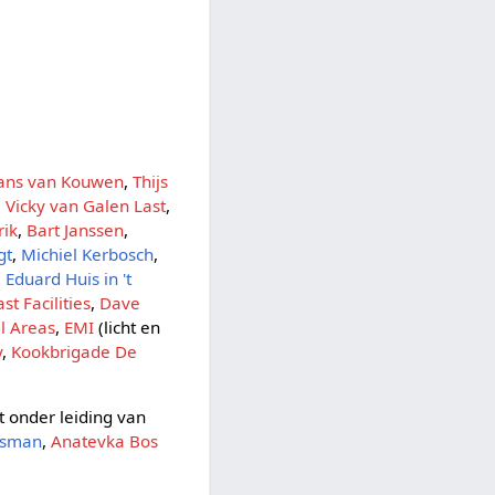
ans van Kouwen
,
Thijs
,
Vicky van Galen Last
,
rik
,
Bart Janssen
,
gt
,
Michiel Kerbosch
,
,
Eduard Huis in 't
t Facilities
,
Dave
ll Areas
,
EMI
(licht en
y
,
Kookbrigade De
st onder leiding van
gsman
,
Anatevka Bos