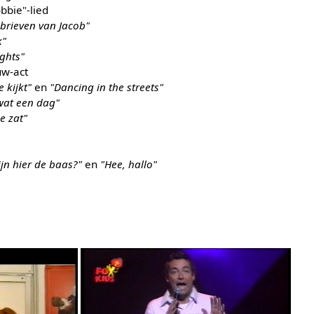
bbie"-lied
 brieven van Jacob"
k"
ghts"
uw-act
 kijkt"
en
"Dancing in the streets"
wat een dag"
je zat"
ijn hier de baas?"
en
"Hee, hallo"