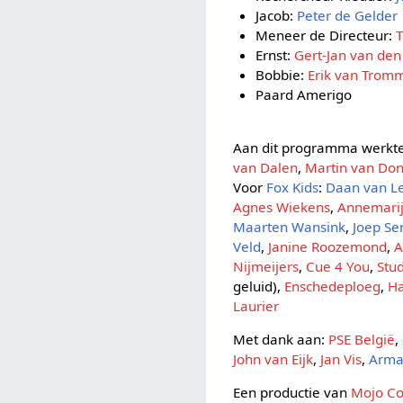
Jacob:
Peter de Gelder
Meneer de Directeur:
T
Ernst:
Gert-Jan van den
Bobbie:
Erik van Trom
Paard Amerigo
Aan dit programma werkte
van Dalen
,
Martin van Do
Voor
Fox Kids
:
Daan van L
Agnes Wiekens
,
Annemarij
Maarten Wansink
,
Joep Se
Veld
,
Janine Roozemond
,
A
Nijmeijers
,
Cue 4 You
,
Stu
geluid),
Enschedeploeg
,
H
Laurier
Met dank aan:
PSE België
,
John van Eijk
,
Jan Vis
,
Arma
Een productie van
Mojo Co