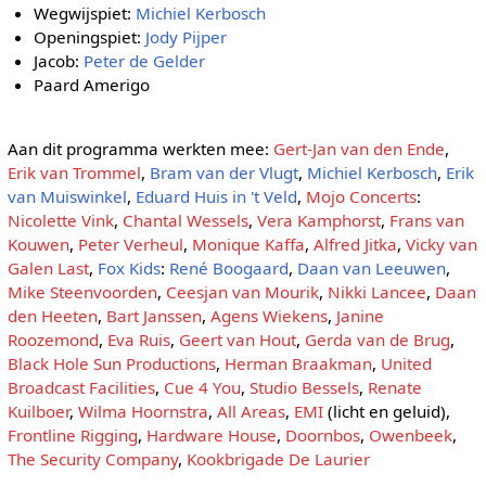
Wegwijspiet:
Michiel Kerbosch
Openingspiet:
Jody Pijper
Jacob:
Peter de Gelder
Paard Amerigo
Aan dit programma werkten mee:
Gert-Jan van den Ende
,
Erik van Trommel
,
Bram van der Vlugt
,
Michiel Kerbosch
,
Erik
van Muiswinkel
,
Eduard Huis in 't Veld
,
Mojo Concerts
:
Nicolette Vink
,
Chantal Wessels
,
Vera Kamphorst
,
Frans van
Kouwen
,
Peter Verheul
,
Monique Kaffa
,
Alfred Jitka
,
Vicky van
Galen Last
,
Fox Kids
:
René Boogaard
,
Daan van Leeuwen
,
Mike Steenvoorden
,
Ceesjan van Mourik
,
Nikki Lancee
,
Daan
den Heeten
,
Bart Janssen
,
Agens Wiekens
,
Janine
Roozemond
,
Eva Ruis
,
Geert van Hout
,
Gerda van de Brug
,
Black Hole Sun Productions
,
Herman Braakman
,
United
Broadcast Facilities
,
Cue 4 You
,
Studio Bessels
,
Renate
Kuilboer
,
Wilma Hoornstra
,
All Areas
,
EMI
(licht en geluid),
Frontline Rigging
,
Hardware House
,
Doornbos
,
Owenbeek
,
The Security Company
,
Kookbrigade De Laurier