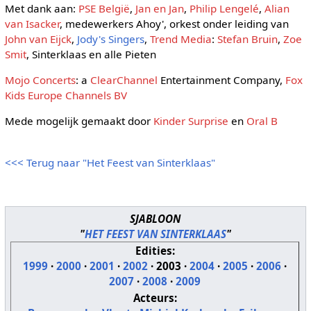
Met dank aan:
PSE België
,
Jan en Jan
,
Philip Lengelé
,
Alian
van Isacker
, medewerkers Ahoy', orkest onder leiding van
John van Eijck
,
Jody's Singers
,
Trend Media
:
Stefan Bruin
,
Zoe
Smit
, Sinterklaas en alle Pieten
Mojo Concerts
: a
ClearChannel
Entertainment Company,
Fox
Kids Europe Channels BV
Mede mogelijk gemaakt door
Kinder Surprise
en
Oral B
<<< Terug naar "Het Feest van Sinterklaas"
SJABLOON
"
HET FEEST VAN SINTERKLAAS
"
Edities:
1999
·
2000
·
2001
·
2002
·
2003
·
2004
·
2005
·
2006
·
2007
·
2008
·
2009
Acteurs: