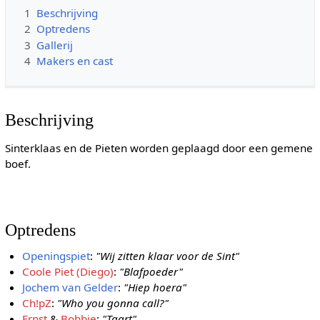
1
Beschrijving
2
Optredens
3
Gallerij
4
Makers en cast
Beschrijving
Sinterklaas en de Pieten worden geplaagd door een gemene
boef.
Optredens
Openingspiet
:
"Wij zitten klaar voor de Sint"
Coole Piet (Diego)
:
"Blafpoeder"
Jochem van Gelder
:
"Hiep hoera"
Ch!pZ
:
"Who you gonna call?"
Ernst
&
Bobbie
:
"Taart"