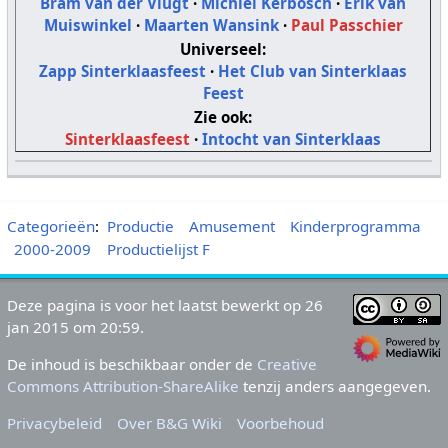
Bram van der Vlugt
·
Michiel Kerbosch
·
Erik van
Muiswinkel
·
Maarten Wansink
·
Paul Passchier
Universeel:
Zapp Sinterklaasfeest
·
Het Club van Sinterklaas
Feest
Zie ook:
Sinterklaasfeest
·
Intocht van Sinterklaas
Categorieën
:
Productie
Amusement
Kinderprogramma
2000-2009
Productielijst F
Deze pagina is voor het laatst bewerkt op 26
jan 2015 om 20:59.
De inhoud is beschikbaar onder de
Creative
Commons Attribution-ShareAlike
tenzij anders aangegeven.
Privacybeleid
Over B&G Wiki
Voorbehoud