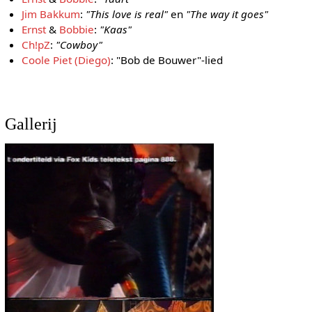
Jim Bakkum
:
"This love is real"
en
"The way it goes"
Ernst
&
Bobbie
:
"Kaas"
Ch!pZ
:
"Cowboy"
Coole Piet (Diego)
: "Bob de Bouwer"-lied
Gallerij