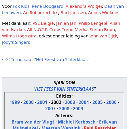
Voor
Fox Kids
:
René Boogaard
,
Alexandra Woltjer
,
Daan van
Leeuwen
,
An Robberechitcs
,
Bart Janssen
,
Agnes Wiekens
Met dank aan:
PSE België
,
Jan en Jan
,
Philip Lengelé
,
Alian
van Isacker
,
All N.O.T.P. Crew
,
Trend Media
:
Stefan Bruin
,
Wilma Hoornstra
, orkest onder leiding van
John van Eijck
,
Jody's Singers
<<< Terug naar "Het Feest van Sinterklaas"
SJABLOON
"
HET FEEST VAN SINTERKLAAS
"
Edities:
1999
·
2000
·
2001
·
2002
·
2003
·
2004
·
2005
·
2006
·
2007
·
2008
·
2009
Acteurs:
Bram van der Vlugt
·
Michiel Kerbosch
·
Erik van
Muiswinkel
·
Maarten Wansink
·
Paul Passchier