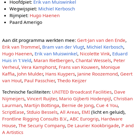
Hoofdpiet:
Erik van Muiswinkel
Wegwijspiet:
Michiel Kerbosch
Rijmpiet:
Hugo Haenen
Paard Amerigo
Aan dit programma werkten mee:
Gert-Jan van den Ende
,
Erik van Trommel
,
Bram van der Vlugt
,
Michiel Kerbosch
,
Hugo Haenen
,
Erik van Muiswinkel
,
Nicolette Vink
,
Eduard
Huis in 't Veld
,
Maran Rietbergen
,
Chantal Wessels
,
Peter
Verheul
,
Vera Kamphorst
,
Frans van Kouwen
,
Monique
Kaffia
,
John Mulder
,
Hans Kuypers
,
Janine Roozemond
,
Geert
van Hout
,
Paul Passchier
,
Thedo Keijzer
Technische faciliteiten:
UNITED Broadcast Facilities
,
Dave
Nijmeijers
,
Vincert Ruijter
,
Mario Gijberti Hodenpijl
,
Christian
Laurman
,
Martijn Bottinga
,
Bernie de Jong
,
Cue 4 You
,
ScriptEase
,
Stduio Bessels
,
All Areas
,
EMI
(licht en geluid),
Frontline Rigging Consults B.V.
,
ABC Eurogrip
,
Hardware
House
,
The Securiy Company
,
De Laurier Kookbrigade
,
P and
A Artistics