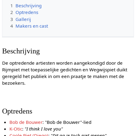
1
Beschrijving
2
Optredens
3
Gallerij
4
Makers en cast
Beschrijving
De optredende artiesten worden aangekondigd door de
Rijmpiet met toepasselijke gedichten en Wegwijspiet duikt
geregeld het publiek in om een praatje te maken met de
bezoekers.
Optredens
Bob de Bouwer
: "Bob de Bouwer"-lied
K-Otic
:
"I think I love you"
Coole Piet (Diego)
:
"Dit ga je toch niet menen"