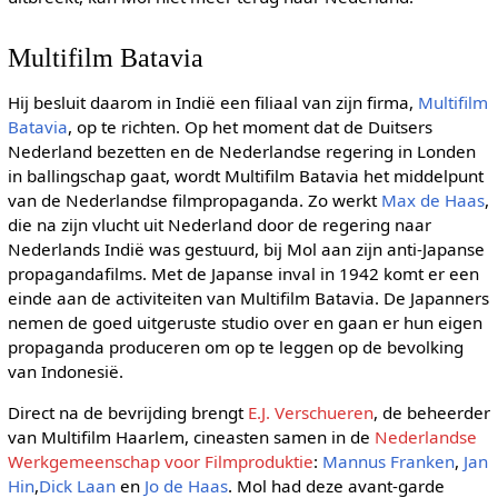
Multifilm Batavia
Hij besluit daarom in Indië een filiaal van zijn firma,
Multifilm
Batavia
, op te richten. Op het moment dat de Duitsers
Nederland bezetten en de Nederlandse regering in Londen
in ballingschap gaat, wordt Multifilm Batavia het middelpunt
van de Nederlandse filmpropaganda. Zo werkt
Max de Haas
,
die na zijn vlucht uit Nederland door de regering naar
Nederlands Indië was gestuurd, bij Mol aan zijn anti-Japanse
propagandafilms. Met de Japanse inval in 1942 komt er een
einde aan de activiteiten van Multifilm Batavia. De Japanners
nemen de goed uitgeruste studio over en gaan er hun eigen
propaganda produceren om op te leggen op de bevolking
van Indonesië.
Direct na de bevrijding brengt
E.J. Verschueren
, de beheerder
van Multifilm Haarlem, cineasten samen in de
Nederlandse
Werkgemeenschap voor Filmproduktie
:
Mannus Franken
,
Jan
Hin
,
Dick Laan
en
Jo de Haas
. Mol had deze avant-garde