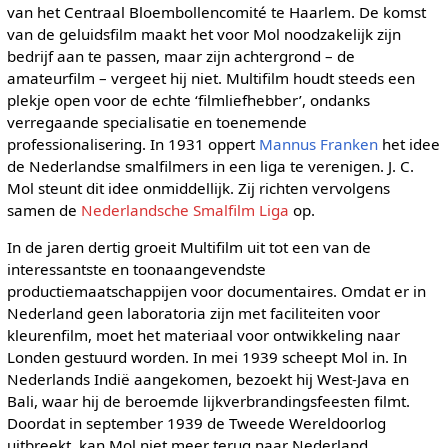
van het Centraal Bloembollencomité te Haarlem. De komst
van de geluidsfilm maakt het voor Mol noodzakelijk zijn
bedrijf aan te passen, maar zijn achtergrond – de
amateurfilm – vergeet hij niet. Multifilm houdt steeds een
plekje open voor de echte ‘filmliefhebber’, ondanks
verregaande specialisatie en toenemende
professionalisering. In 1931 oppert
Mannus Franken
het idee
de Nederlandse smalfilmers in een liga te verenigen. J. C.
Mol steunt dit idee onmiddellijk. Zij richten vervolgens
samen de
Nederlandsche Smalfilm Liga
op.
In de jaren dertig groeit Multifilm uit tot een van de
interessantste en toonaangevendste
productiemaatschappijen voor documentaires. Omdat er in
Nederland geen laboratoria zijn met faciliteiten voor
kleurenfilm, moet het materiaal voor ontwikkeling naar
Londen gestuurd worden. In mei 1939 scheept Mol in. In
Nederlands Indië aangekomen, bezoekt hij West-Java en
Bali, waar hij de beroemde lijkverbrandingsfeesten filmt.
Doordat in september 1939 de Tweede Wereldoorlog
uitbreekt, kan Mol niet meer terug naar Nederland.