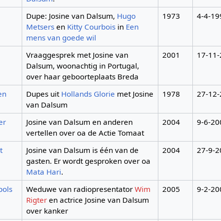
Dupe: Josine van Dalsum,
Hugo
1973
4-4-19
Metsers
en
Kitty Courbois
in
Een
mens van goede wil
Vraaggesprek met Josine van
2001
17-11
Dalsum, woonachtig in Portugal,
over haar geboorteplaats Breda
en
Dupes uit
Hollands Glorie
met Josine
1978
27-12
van Dalsum
er
Josine van Dalsum en anderen
2004
9-6-20
vertellen over oa de Actie Tomaat
t
Josine van Dalsum is één van de
2004
27-9-2
gasten. Er wordt gesproken over oa
Mata Hari
.
pols
Weduwe van radiopresentator
Wim
2005
9-2-20
Rigter
en actrice Josine van Dalsum
over kanker