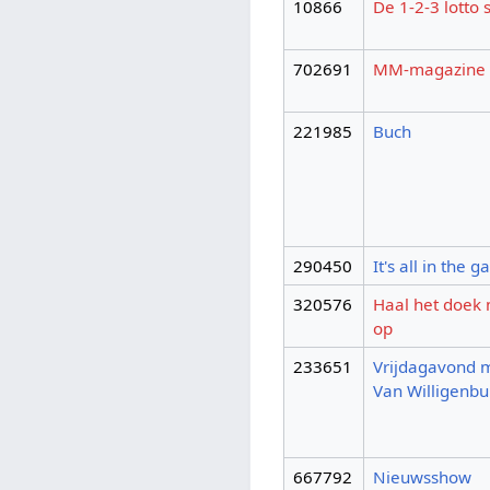
10866
De 1-2-3 lotto
702691
MM-magazine
221985
Buch
290450
It's all in the 
320576
Haal het doek
op
233651
Vrijdagavond 
Van Willigenbu
667792
Nieuwsshow