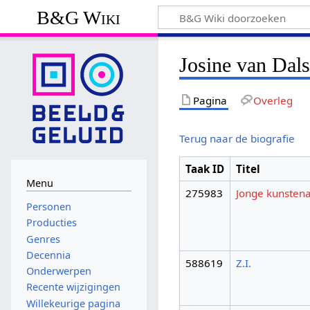
B&G Wiki
Josine van Dal
Pagina
Overleg
Terug naar de biografie
Taak ID
Titel
Menu
275983
Jonge kunsten
Personen
Producties
Genres
Decennia
588619
Z.I.
Onderwerpen
Recente wijzigingen
Willekeurige pagina