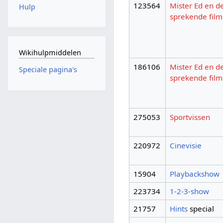
123564
Mister Ed en d
Hulp
sprekende film
Wikihulpmiddelen
186106
Mister Ed en d
Speciale pagina's
sprekende film
275053
Sportvissen
220972
Cinevisie
15904
Playbackshow
223734
1-2-3-show
21757
Hints
special