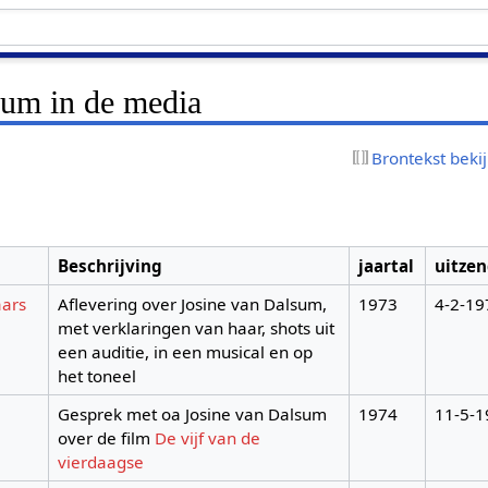
sum in de media
Brontekst beki
Beschrijving
jaartal
uitze
aars
Aflevering over Josine van Dalsum,
1973
4-2-19
met verklaringen van haar, shots uit
een auditie, in een musical en op
het toneel
Gesprek met oa Josine van Dalsum
1974
11-5-1
over de film
De vijf van de
vierdaagse