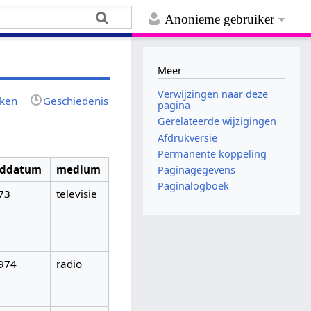
Anonieme gebruiker
Meer
Verwijzingen naar deze
jken
Geschiedenis
pagina
Gerelateerde wijzigingen
Afdrukversie
Permanente koppeling
nddatum
medium
Paginagegevens
Paginalogboek
73
televisie
974
radio