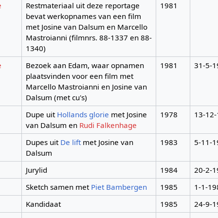
e
Restmateriaal uit deze reportage
1981
bevat werkopnames van een film
met Josine van Dalsum en Marcello
Mastroianni (filmnrs. 88-1337 en 88-
1340)
e
Bezoek aan Edam, waar opnamen
1981
31-5-1
plaatsvinden voor een film met
Marcello Mastroianni en Josine van
Dalsum (met cu's)
Dupe uit
Hollands glorie
met Josine
1978
13-12
van Dalsum en
Rudi Falkenhage
Dupes uit
De lift
met Josine van
1983
5-11-1
Dalsum
Jurylid
1984
20-2-1
Sketch samen met
Piet Bambergen
1985
1-1-19
Kandidaat
1985
24-9-1