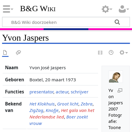
B&G Wiki
Yvon Jaspers
Naam
Yvon José Jaspers
Geboren
Boxtel, 20 maart 1973
Yv
Functies
presentator
,
acteur
,
schrijver
on
Jaspers
Bekend
Het Klokhuis
,
Groot licht
,
Zebra
,
2007
van
ZigZag
,
Knofje
,
Het gala van het
Fotogr
Nederlandse lied
,
Boer zoekt
afie:
vrouw
Toone