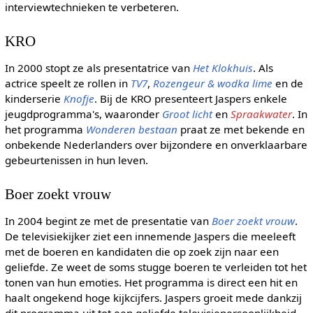
interviewtechnieken te verbeteren.
KRO
In 2000 stopt ze als presentatrice van
Het Klokhuis
. Als
actrice speelt ze rollen in
TV7
,
Rozengeur & wodka lime
en de
kinderserie
Knofje
. Bij de KRO presenteert Jaspers enkele
jeugdprogramma's, waaronder
Groot licht
en
Spraakwater
. In
het programma
Wonderen bestaan
praat ze met bekende en
onbekende Nederlanders over bijzondere en onverklaarbare
gebeurtenissen in hun leven.
Boer zoekt vrouw
In 2004 begint ze met de presentatie van
Boer zoekt vrouw
.
De televisiekijker ziet een innemende Jaspers die meeleeft
met de boeren en kandidaten die op zoek zijn naar een
geliefde. Ze weet de soms stugge boeren te verleiden tot het
tonen van hun emoties. Het programma is direct een hit en
haalt ongekend hoge kijkcijfers. Jaspers groeit mede dankzij
dit programma uit tot een geliefde televisiepersoonlijkheid.