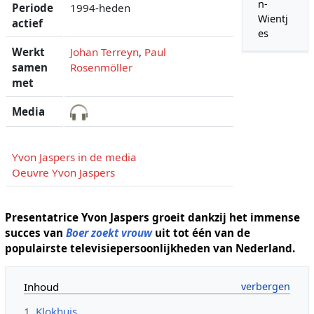
n-
Periode
1994-heden
Wientj
actief
es
Werkt
Johan Terreyn
,
Paul
samen
Rosenmöller
met
Media
Yvon Jaspers in de media
Oeuvre Yvon Jaspers
Presentatrice Yvon Jaspers groeit dankzij het immense
succes van
Boer zoekt vrouw
uit tot één van de
populairste televisiepersoonlijkheden van Nederland.
Inhoud
1
Klokhuis