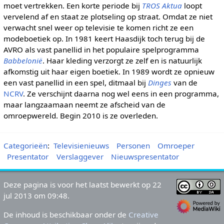
moet vertrekken. Een korte periode bij
TROS Aktua
loopt
vervelend af en staat ze plotseling op straat. Omdat ze niet
verwacht snel weer op televisie te komen richt ze een
modeboetiek op. In 1981 keert Haasdijk toch terug bij de
AVRO als vast panellid in het populaire spelprogramma
Babbelonië
. Haar kleding verzorgt ze zelf en is natuurlijk
afkomstig uit haar eigen boetiek. In 1989 wordt ze opnieuw
een vast panellid in een spel, ditmaal bij
Dinges
van de
NCRV
. Ze verschijnt daarna nog wel eens in een programma,
maar langzaamaan neemt ze afscheid van de
omroepwereld. Begin 2010 is ze overleden.
Categorieën
:
Televisienieuws
Personen
Omroeper
Presentator
Verslaggever
Nieuwspresentator
Deze pagina is voor het laatst bewerkt op 22
jul 2013 om 09:48.
De inhoud is beschikbaar onder de
Creative