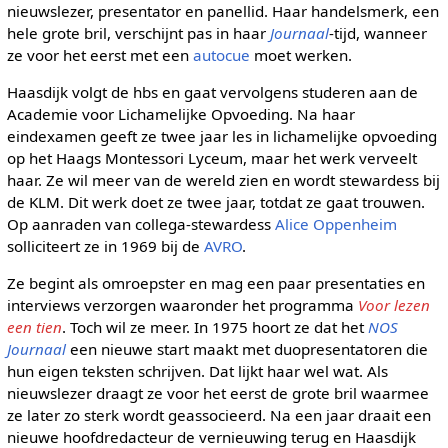
nieuwslezer, presentator en panellid. Haar handelsmerk, een
hele grote bril, verschijnt pas in haar
Journaal
-tijd, wanneer
ze voor het eerst met een
autocue
moet werken.
Haasdijk volgt de hbs en gaat vervolgens studeren aan de
Academie voor Lichamelijke Opvoeding. Na haar
eindexamen geeft ze twee jaar les in lichamelijke opvoeding
op het Haags Montessori Lyceum, maar het werk verveelt
haar. Ze wil meer van de wereld zien en wordt stewardess bij
de KLM. Dit werk doet ze twee jaar, totdat ze gaat trouwen.
Op aanraden van collega-stewardess
Alice Oppenheim
solliciteert ze in 1969 bij de
AVRO
.
Ze begint als omroepster en mag een paar presentaties en
interviews verzorgen waaronder het programma
Voor lezen
een tien
. Toch wil ze meer. In 1975 hoort ze dat het
NOS
Journaal
een nieuwe start maakt met duopresentatoren die
hun eigen teksten schrijven. Dat lijkt haar wel wat. Als
nieuwslezer draagt ze voor het eerst de grote bril waarmee
ze later zo sterk wordt geassocieerd. Na een jaar draait een
nieuwe hoofdredacteur de vernieuwing terug en Haasdijk