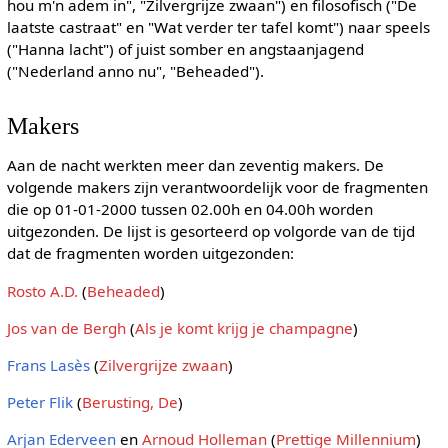
hou m'n adem in", "Zilvergrijze zwaan") en filosofisch ("De
laatste castraat" en "Wat verder ter tafel komt") naar speels
("Hanna lacht") of juist somber en angstaanjagend
("Nederland anno nu", "Beheaded").
Makers
Aan de nacht werkten meer dan zeventig makers. De
volgende makers zijn verantwoordelijk voor de fragmenten
die op 01-01-2000 tussen 02.00h en 04.00h worden
uitgezonden. De lijst is gesorteerd op volgorde van de tijd
dat de fragmenten worden uitgezonden:
Rosto A.D.
(
Beheaded
)
Jos van de Bergh
(
Als je komt krijg je champagne
)
Frans Lasès
(
Zilvergrijze zwaan
)
Peter Flik
(
Berusting, De
)
Arjan Ederveen
en
Arnoud Holleman
(
Prettige Millennium
)