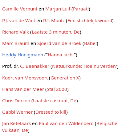
Camille Verbunt
en
Marjan Luif
(
Paraat!
)
P.J. van de Wint
en
R.I. Muntz
(
Een stichtelijk woord
)
Richard Valk
(
Laatste 3 minuten, De
)
Marc Braum
en
Sjoerd van de Broek
(
Babel
)
Heddy Honigmann
("
Hanna lacht
")
Prof. dr.
C. Beenakker
(
Natuurkunde: Hoe nu verder?
)
Koert van Mensvoort
(
Generation X
)
Hans van der Meer
(
Stal 2000
)
Chris Dercon
(
Laatste castraat, De
)
Gabbi Werner
(
Dressed to kill
)
Jan Ketelaars
en
Paul van den Wildenberg
(
Belgische
vulkaan, De
)