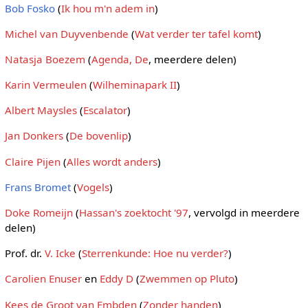
Bob Fosko
(
Ik hou m'n adem in
)
Michel van Duyvenbende
(
Wat verder ter tafel komt
)
Natasja Boezem
(
Agenda, De
, meerdere delen)
Karin Vermeulen
(
Wilheminapark II
)
Albert Maysles
(
Escalator
)
Jan Donkers
(
De bovenlip
)
Claire Pijen
(
Alles wordt anders
)
Frans Bromet
(
Vogels
)
Doke Romeijn
(
Hassan's zoektocht '97
, vervolgd in meerdere
delen)
Prof. dr.
V. Icke
(
Sterrenkunde: Hoe nu verder?
)
Carolien Enuser
en
Eddy D
(
Zwemmen op Pluto
)
Kees de Groot van Embden
(
Zonder handen
)