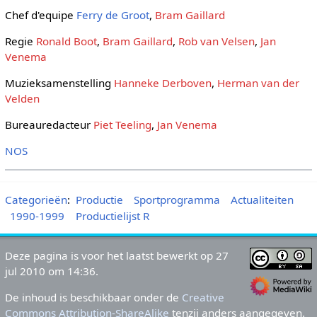
Chef d'equipe
Ferry de Groot
,
Bram Gaillard
Regie
Ronald Boot
,
Bram Gaillard
,
Rob van Velsen
,
Jan
Venema
Muzieksamenstelling
Hanneke Derboven
,
Herman van der
Velden
Bureauredacteur
Piet Teeling
,
Jan Venema
NOS
Categorieën
:
Productie
Sportprogramma
Actualiteiten
1990-1999
Productielijst R
Deze pagina is voor het laatst bewerkt op 27
jul 2010 om 14:36.
De inhoud is beschikbaar onder de
Creative
Commons Attribution-ShareAlike
tenzij anders aangegeven.