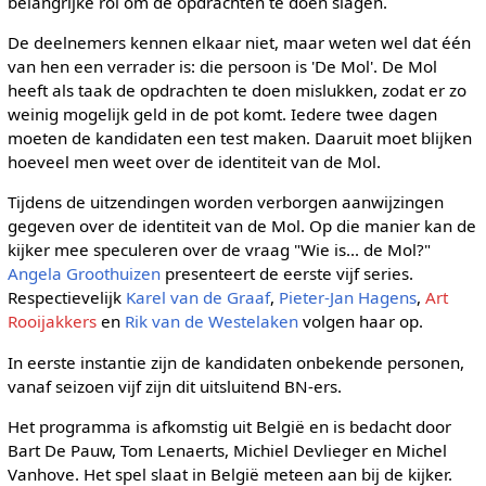
belangrijke rol om de opdrachten te doen slagen.
De deelnemers kennen elkaar niet, maar weten wel dat één
van hen een verrader is: die persoon is 'De Mol'. De Mol
heeft als taak de opdrachten te doen mislukken, zodat er zo
weinig mogelijk geld in de pot komt. Iedere twee dagen
moeten de kandidaten een test maken. Daaruit moet blijken
hoeveel men weet over de identiteit van de Mol.
Tijdens de uitzendingen worden verborgen aanwijzingen
gegeven over de identiteit van de Mol. Op die manier kan de
kijker mee speculeren over de vraag "Wie is... de Mol?"
Angela Groothuizen
presenteert de eerste vijf series.
Respectievelijk
Karel van de Graaf
,
Pieter-Jan Hagens
,
Art
Rooijakkers
en
Rik van de Westelaken
volgen haar op.
In eerste instantie zijn de kandidaten onbekende personen,
vanaf seizoen vijf zijn dit uitsluitend BN-ers.
Het programma is afkomstig uit België en is bedacht door
Bart De Pauw, Tom Lenaerts, Michiel Devlieger en Michel
Vanhove. Het spel slaat in België meteen aan bij de kijker.