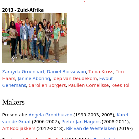
2013 - Zuid-Afrika
Zarayda Groenhart
,
Daniël Boissevain
,
Tania Kross
,
Tim
Haars
,
Janine Abbring
,
Joep van Deudekom
,
Ewout
Genemans
,
Carolien Borgers
,
Paulien Cornelisse
,
Kees Tol
Makers
Presentatie
Angela Groothuizen
(1999-2003, 2005),
Karel
van de Graaf
(2006-2007),
Pieter Jan Hagens
(2008-2011),
Art Rooijakkers
(2012-2018),
Rik van de Westelaken
(2019-)