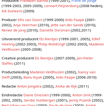
Producent
Friedwart Barfod
(1999-2001),
Frank de Jonge
(1999-2003, 2005-2009),
Lennart Peijnenborg
(2008-heden),
Kik Eveleens
(2009)
Producer
Ellis van Doorn
(1999-2000)
Aldo Paape
(2001-
2002),
Anja Veerman
(2010),
Jette van der Sande
(2010),
Renee de Jong
(2010),
Daniëlle Dorsman
(2002,2011)
Uitvoerend producent
Els Rientjes
(1999-2001, 2005),
Edlef
Heeling
(2002-2003),
Philip Woldringh
(2002-2003),
Madelon
Veldhuizen
(2005-2008)
Creative producent
Els Rientjes
(2007-2009),
Jan-Pieter
Stafleu
(2011)
Productieleiding
Madelon Veldhuizen
(2002),
Nancy van
Delft
(2003),
Banu Kiyak
(2005),
Aldo Paape
(2006-2010)
Redactie
Anton Jongstra
(2002),
Anika de Rijk
(2011)
Eindredactie
Diane Driessen
(1999-2000),
Anton Smit
(1999-
2002, 2005),
Gerdie Hulsbergen
(2001),
Jenny Puzelik
(2002),
Bert Johan van Goor
(2003),
Pauki de Jong
(2003),
André